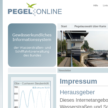
Hilfe
Link
Start
Pegelauswahl über Karte
Newsletter
Impressum
Elbe - Cuxhaven Steubenhöft
Herausgeber
Dieses Internetangebo
Wasserstraßen und Sch