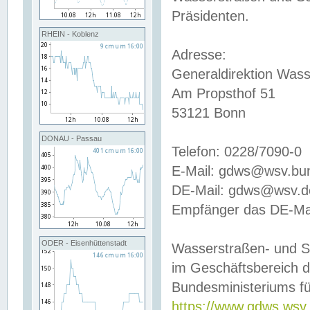
Präsidenten.
RHEIN - Koblenz
Adresse:
Generaldirektion Wass
Am Propsthof 51
53121 Bonn
DONAU - Passau
Telefon: 0228/7090-0
E-Mail: gdws@wsv.bu
DE-Mail: gdws@wsv.de-
Empfänger das DE-Mai
ODER - Eisenhüttenstadt
Wasserstraßen- und S
im Geschäftsbereich 
Bundesministeriums fü
https://www.gdws.wsv