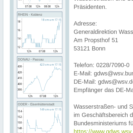
Präsidenten.
RHEIN - Koblenz
Adresse:
Generaldirektion Wass
Am Propsthof 51
53121 Bonn
DONAU - Passau
Telefon: 0228/7090-0
E-Mail: gdws@wsv.bu
DE-Mail: gdws@wsv.de-
Empfänger das DE-Mai
ODER - Eisenhüttenstadt
Wasserstraßen- und S
im Geschäftsbereich 
Bundesministeriums fü
https://www.gdws.wsv