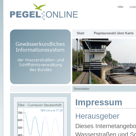
Hilfe
Link
Start
Pegelauswahl über Karte
Newsletter
Impressum
Elbe - Cuxhaven Steubenhöft
Herausgeber
Dieses Internetangebo
Wasserstraßen und Sch