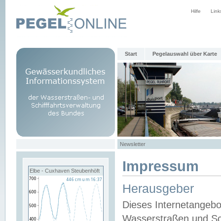
Hilfe
Link
Start
Pegelauswahl über Karte
Newsletter
Impressum
Elbe - Cuxhaven Steubenhöft
Herausgeber
Dieses Internetangebo
Wasserstraßen und Sch