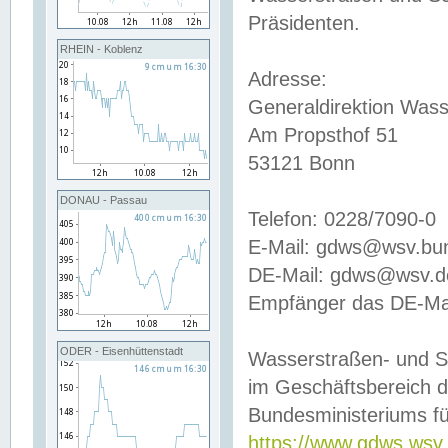
Präsidenten.
RHEIN - Koblenz
Adresse:
Generaldirektion Wass
Am Propsthof 51
53121 Bonn
DONAU - Passau
Telefon: 0228/7090-0
E-Mail: gdws@wsv.bu
DE-Mail: gdws@wsv.de-
Empfänger das DE-Mai
ODER - Eisenhüttenstadt
Wasserstraßen- und S
im Geschäftsbereich 
Bundesministeriums fü
https://www.gdws.wsv