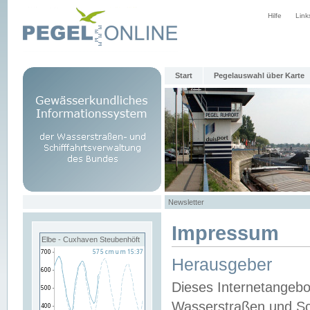
Hilfe
Link
Start
Pegelauswahl über Karte
Newsletter
Impressum
Elbe - Cuxhaven Steubenhöft
Herausgeber
Dieses Internetangebo
Wasserstraßen und Sch