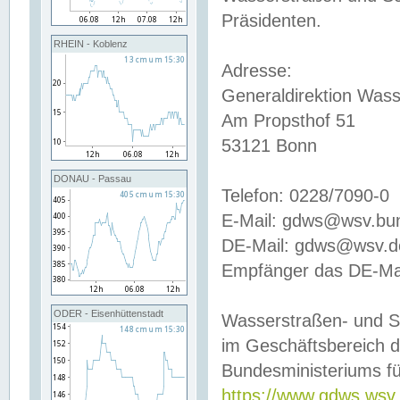
Präsidenten.
RHEIN - Koblenz
Adresse:
Generaldirektion Wass
Am Propsthof 51
53121 Bonn
DONAU - Passau
Telefon: 0228/7090-0
E-Mail: gdws@wsv.bu
DE-Mail: gdws@wsv.de-
Empfänger das DE-Mai
ODER - Eisenhüttenstadt
Wasserstraßen- und S
im Geschäftsbereich 
Bundesministeriums fü
https://www.gdws.wsv