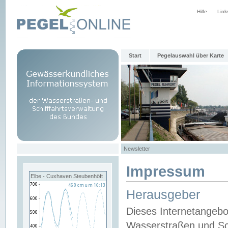
Hilfe
Link
Start
Pegelauswahl über Karte
Newsletter
Impressum
Elbe - Cuxhaven Steubenhöft
Herausgeber
Dieses Internetangebo
Wasserstraßen und Sch