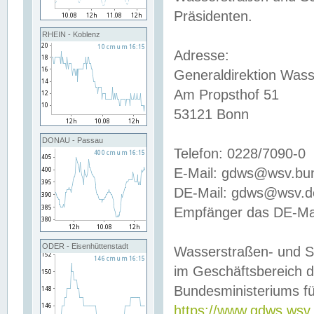
Präsidenten.
RHEIN - Koblenz
Adresse:
Generaldirektion Wass
Am Propsthof 51
53121 Bonn
DONAU - Passau
Telefon: 0228/7090-0
E-Mail: gdws@wsv.bu
DE-Mail: gdws@wsv.de-
Empfänger das DE-Mai
ODER - Eisenhüttenstadt
Wasserstraßen- und S
im Geschäftsbereich 
Bundesministeriums fü
https://www.gdws.wsv