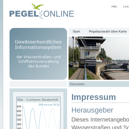
Hilfe
Link
Start
Pegelauswahl über Karte
Newsletter
Impressum
Elbe - Cuxhaven Steubenhöft
Herausgeber
Dieses Internetangebo
Wasserstraßen und Sch