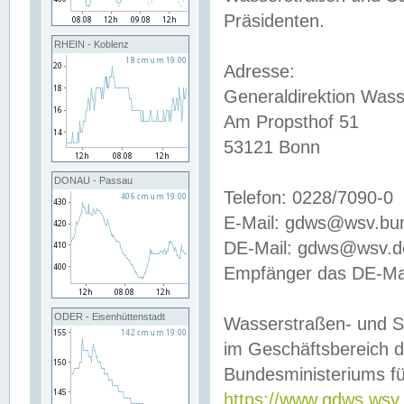
Präsidenten.
RHEIN - Koblenz
Adresse:
Generaldirektion Wass
Am Propsthof 51
53121 Bonn
DONAU - Passau
Telefon: 0228/7090-0
E-Mail: gdws@wsv.bu
DE-Mail: gdws@wsv.de-
Empfänger das DE-Mai
ODER - Eisenhüttenstadt
Wasserstraßen- und S
im Geschäftsbereich 
Bundesministeriums fü
https://www.gdws.wsv