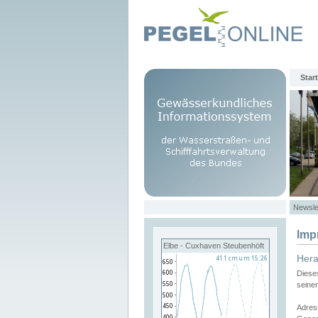
Start
Newsle
Imp
Elbe - Cuxhaven Steubenhöft
Her
Diese
seine
Adres