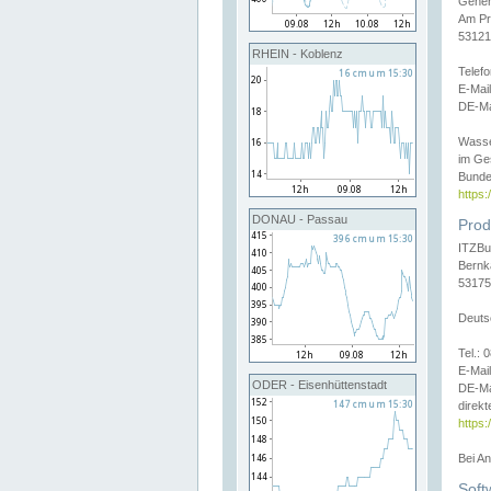
Gener
Am Pr
53121
RHEIN - Koblenz
Telef
E-Mai
DE-Ma
Wasse
im Ge
Bunde
https
DONAU - Passau
Prod
ITZBu
Bernk
53175
Deuts
Tel.:
E-Mail
ODER - Eisenhüttenstadt
DE-Ma
direkt
https:
Bei A
Soft