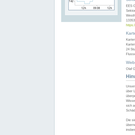
EES 
Sekto
Westh
13353 
https
Kart
Karte
Karte
24 St
Fluss
Web
Olaf G
Hin
Unser
über L
überpr
Wissen
sich a
Schäde
Die si
überne
insbes