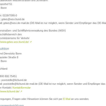
aldirektion Wasserstraßen und Schifffahrt
opsthof 51
 Bonn
on: 0228/7090-0
l: gdws@wsv.bund.de
il: gdws@wsv.de-mail.de (DE-Mail ist nur möglich, wenn Sender und Empfänger das DE-Mail
rstraßen- und Schifffahrtsverwaltung des Bundes (WSV)
schäftsbereich des
sministeriums für Verkehr
://www.gdws.wsv.bund.de/
↗
uktion
nd Dienstsitz Bonn
asteler Straße 8
 Bonn
chland
 0800 800 75451
: poststelle@itzbund.de
il: poststelle@itzbund.de-mail.de (DE-Mail ist nur möglich, wenn Sender und Empfänger das
er Kontakt:
Kontaktformular
//www.itzbund.de/
↗
nregungen, Fragen oder Hinweisen können Sie sich per
E-Mail
an uns wenden.
wareentwicklung