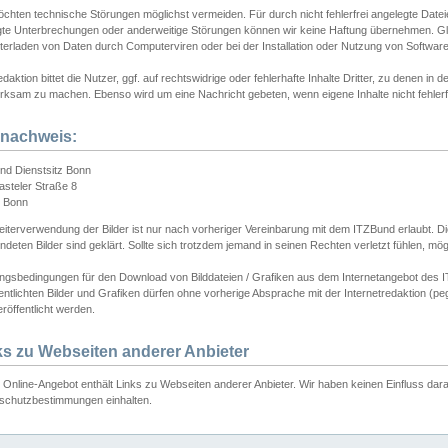
chten technische Störungen möglichst vermeiden. Für durch nicht fehlerfrei angelegte Dateien
gte Unterbrechungen oder anderweitige Störungen können wir keine Haftung übernehmen. Glei
terladen von Daten durch Computerviren oder bei der Installation oder Nutzung von Softwar
daktion bittet die Nutzer, ggf. auf rechtswidrige oder fehlerhafte Inhalte Dritter, zu denen in d
ksam zu machen. Ebenso wird um eine Nachricht gebeten, wenn eigene Inhalte nicht fehlerfrei
dnachweis:
nd Dienstsitz Bonn
asteler Straße 8
 Bonn
iterverwendung der Bilder ist nur nach vorheriger Vereinbarung mit dem ITZBund erlaubt. Die
deten Bilder sind geklärt. Sollte sich trotzdem jemand in seinen Rechten verletzt fühlen, m
ngsbedingungen für den Download von Bilddateien / Grafiken aus dem Internetangebot des I
entlichten Bilder und Grafiken dürfen ohne vorherige Absprache mit der Internetredaktion (pe
röffentlicht werden.
ks zu Webseiten anderer Anbieter
Online-Angebot enthält Links zu Webseiten anderer Anbieter. Wir haben keinen Einfluss darau
schutzbestimmungen einhalten.