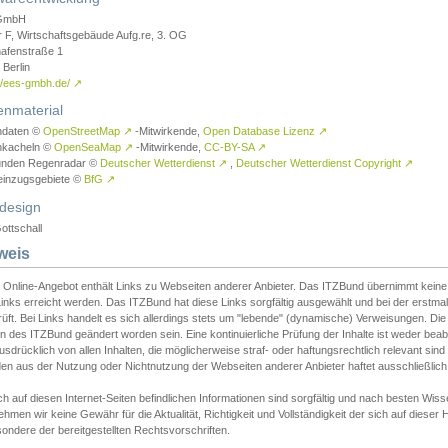
GmbH
r F, Wirtschaftsgebäude Aufg.re, 3. OG
afenstraße 1
Berlin
://ees-gmbh.de/
↗
enmaterial
ndaten ©
OpenStreetMap
↗
-Mitwirkende,
Open Database Lizenz
↗
nkacheln ©
OpenSeaMap
↗
-Mitwirkende,
CC-BY-SA
↗
unden Regenradar ©
Deutscher Wetterdienst
↗
,
Deutscher Wetterdienst Copyright
↗
einzugsgebiete ©
BfG
↗
design
ottschall
weis
 Online-Angebot enthält Links zu Webseiten anderer Anbieter. Das ITZBund übernimmt keine V
inks erreicht werden. Das ITZBund hat diese Links sorgfältig ausgewählt und bei der erstmal
üft. Bei Links handelt es sich allerdings stets um "lebende" (dynamische) Verweisungen. Die
 des ITZBund geändert worden sein. Eine kontinuierliche Prüfung der Inhalte ist weder beab
usdrücklich von allen Inhalten, die möglicherweise straf- oder haftungsrechtlich relevant sin
n aus der Nutzung oder Nichtnutzung der Webseiten anderer Anbieter haftet ausschließlich d
ch auf diesen Internet-Seiten befindlichen Informationen sind sorgfältig und nach besten 
hmen wir keine Gewähr für die Aktualität, Richtigkeit und Vollständigkeit der sich auf diese
ondere der bereitgestellten Rechtsvorschriften.