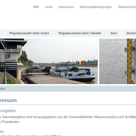
Hilfe
Links
Impressum
Nutzungsbedingungen
Datenschutz
Pegelauswahl über Karte
Pegelauswahl über Tabelle
Abo
Down
tter
ressum
ausgeber
s Internetangebot wird herausgegeben von der Generaldirektion Wasserstraßen und Schifffa
n Präsidenten.
se: