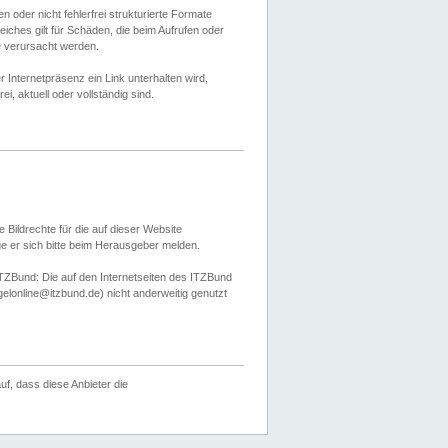
 oder nicht fehlerfrei strukturierte Formate
ches gilt für Schäden, die beim Aufrufen oder
e verursacht werden.
er Internetpräsenz ein Link unterhalten wird,
, aktuell oder vollständig sind.
 Bildrechte für die auf dieser Website
öge er sich bitte beim Herausgeber melden.
TZBund: Die auf den Internetseiten des ITZBund
gelonline@itzbund.de) nicht anderweitig genutzt
f, dass diese Anbieter die