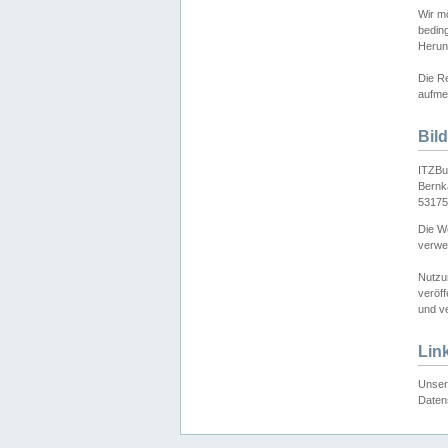
Wir mö
bedin
Herun
Die Re
aufmer
Bil
ITZBu
Bernk
53175
Die We
verwen
Nutzu
veröff
und ve
Lin
Unser 
Daten