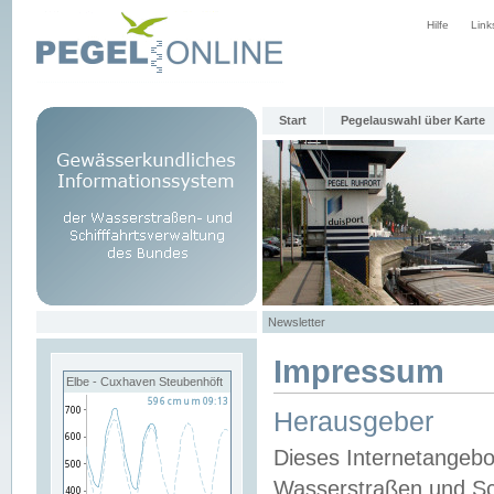
Hilfe
Link
Start
Pegelauswahl über Karte
Newsletter
Impressum
Elbe - Cuxhaven Steubenhöft
Herausgeber
Dieses Internetangebo
Wasserstraßen und Sch