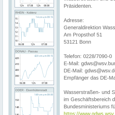
Präsidenten.
RHEIN - Koblenz
Adresse:
Generaldirektion Wass
Am Propsthof 51
53121 Bonn
DONAU - Passau
Telefon: 0228/7090-0
E-Mail: gdws@wsv.bu
DE-Mail: gdws@wsv.de-
Empfänger das DE-Mai
ODER - Eisenhüttenstadt
Wasserstraßen- und S
im Geschäftsbereich 
Bundesministeriums fü
https://www.gdws.wsv