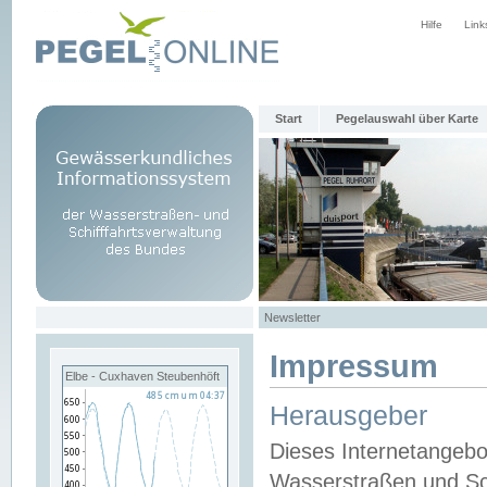
Hilfe
Link
Start
Pegelauswahl über Karte
Newsletter
Impressum
Elbe - Cuxhaven Steubenhöft
Herausgeber
Dieses Internetangebo
Wasserstraßen und Sch