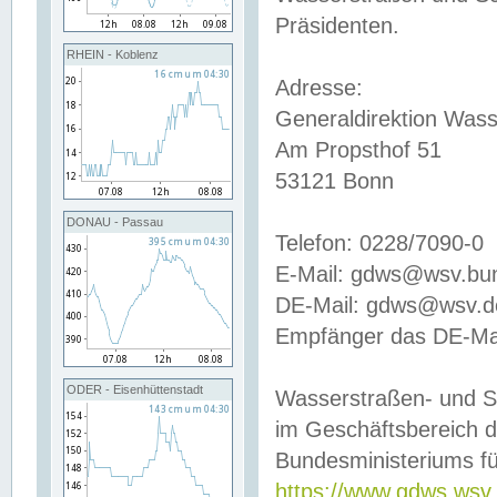
Präsidenten.
RHEIN - Koblenz
Adresse:
Generaldirektion Wass
Am Propsthof 51
53121 Bonn
DONAU - Passau
Telefon: 0228/7090-0
E-Mail: gdws@wsv.bu
DE-Mail: gdws@wsv.de-
Empfänger das DE-Mai
ODER - Eisenhüttenstadt
Wasserstraßen- und S
im Geschäftsbereich 
Bundesministeriums fü
https://www.gdws.wsv