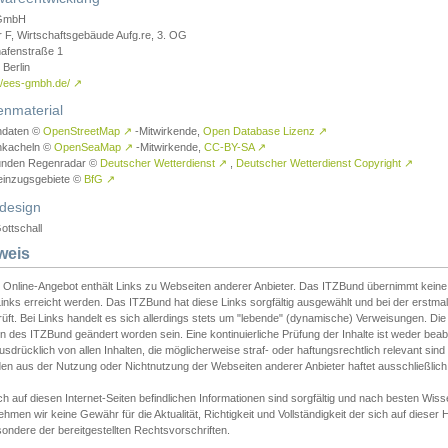
GmbH
r F, Wirtschaftsgebäude Aufg.re, 3. OG
afenstraße 1
Berlin
://ees-gmbh.de/
↗
enmaterial
ndaten ©
OpenStreetMap
↗
-Mitwirkende,
Open Database Lizenz
↗
nkacheln ©
OpenSeaMap
↗
-Mitwirkende,
CC-BY-SA
↗
unden Regenradar ©
Deutscher Wetterdienst
↗
,
Deutscher Wetterdienst Copyright
↗
einzugsgebiete ©
BfG
↗
design
ottschall
weis
 Online-Angebot enthält Links zu Webseiten anderer Anbieter. Das ITZBund übernimmt keine V
inks erreicht werden. Das ITZBund hat diese Links sorgfältig ausgewählt und bei der erstmal
üft. Bei Links handelt es sich allerdings stets um "lebende" (dynamische) Verweisungen. Die
 des ITZBund geändert worden sein. Eine kontinuierliche Prüfung der Inhalte ist weder beab
usdrücklich von allen Inhalten, die möglicherweise straf- oder haftungsrechtlich relevant sin
n aus der Nutzung oder Nichtnutzung der Webseiten anderer Anbieter haftet ausschließlich d
ch auf diesen Internet-Seiten befindlichen Informationen sind sorgfältig und nach besten 
hmen wir keine Gewähr für die Aktualität, Richtigkeit und Vollständigkeit der sich auf diese
ondere der bereitgestellten Rechtsvorschriften.