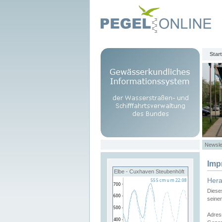
Start
Newsle
Imp
Elbe - Cuxhaven Steubenhöft
Her
Diese
seine
Adres