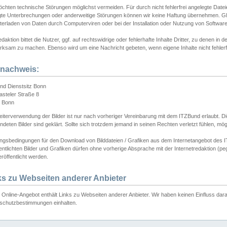
chten technische Störungen möglichst vermeiden. Für durch nicht fehlerfrei angelegte Dateien
gte Unterbrechungen oder anderweitige Störungen können wir keine Haftung übernehmen. Glei
terladen von Daten durch Computerviren oder bei der Installation oder Nutzung von Softwar
daktion bittet die Nutzer, ggf. auf rechtswidrige oder fehlerhafte Inhalte Dritter, zu denen in d
ksam zu machen. Ebenso wird um eine Nachricht gebeten, wenn eigene Inhalte nicht fehlerfrei
dnachweis:
nd Dienstsitz Bonn
asteler Straße 8
 Bonn
iterverwendung der Bilder ist nur nach vorheriger Vereinbarung mit dem ITZBund erlaubt. Die
deten Bilder sind geklärt. Sollte sich trotzdem jemand in seinen Rechten verletzt fühlen, m
ngsbedingungen für den Download von Bilddateien / Grafiken aus dem Internetangebot des I
entlichten Bilder und Grafiken dürfen ohne vorherige Absprache mit der Internetredaktion (pe
röffentlicht werden.
ks zu Webseiten anderer Anbieter
Online-Angebot enthält Links zu Webseiten anderer Anbieter. Wir haben keinen Einfluss darau
schutzbestimmungen einhalten.