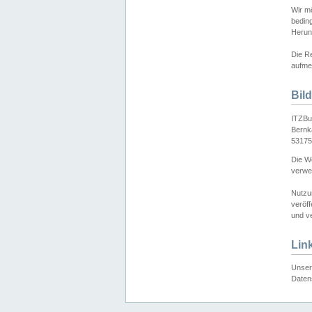
Wir mö
bedin
Herun
Die Re
aufmer
Bil
ITZBu
Bernk
53175
Die We
verwen
Nutzu
veröff
und ve
Lin
Unser 
Daten