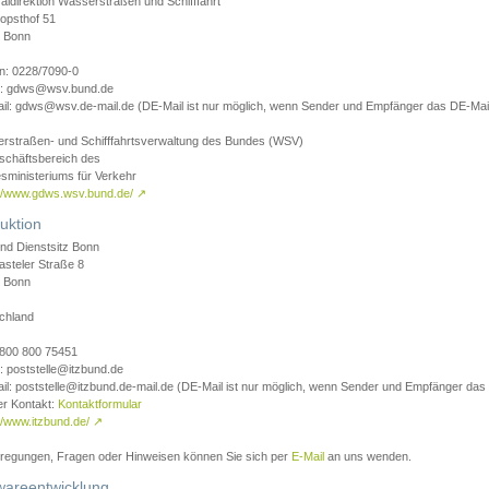
aldirektion Wasserstraßen und Schifffahrt
opsthof 51
 Bonn
on: 0228/7090-0
l: gdws@wsv.bund.de
il: gdws@wsv.de-mail.de (DE-Mail ist nur möglich, wenn Sender und Empfänger das DE-Mail
rstraßen- und Schifffahrtsverwaltung des Bundes (WSV)
schäftsbereich des
sministeriums für Verkehr
://www.gdws.wsv.bund.de/
↗
uktion
nd Dienstsitz Bonn
asteler Straße 8
 Bonn
chland
 0800 800 75451
: poststelle@itzbund.de
il: poststelle@itzbund.de-mail.de (DE-Mail ist nur möglich, wenn Sender und Empfänger das
er Kontakt:
Kontaktformular
//www.itzbund.de/
↗
nregungen, Fragen oder Hinweisen können Sie sich per
E-Mail
an uns wenden.
wareentwicklung