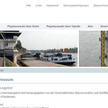
Hilfe
Links
Impressum
Nutzungsbedingungen
Datenschutz
Pegelauswahl über Karte
Pegelauswahl über Tabelle
Abo
Down
tter
ressum
ausgeber
s Internetangebot wird herausgegeben von der Generaldirektion Wasserstraßen und Schifffa
n Präsidenten.
se: