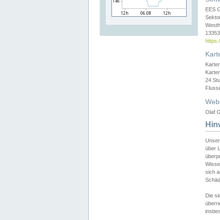
EES 
Sekto
Westh
13353 
https
Kart
Karte
Karte
24 St
Fluss
Web
Olaf G
Hin
Unser
über L
überpr
Wissen
sich a
Schäde
Die si
überne
insbes