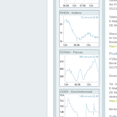
Gener
Am Pr
53121
RHEIN - Koblenz
Telef
E-Mai
DE-Ma
Wasse
im Ge
Bunde
https
DONAU - Passau
Prod
ITZBu
Bernk
53175
Deuts
Tel.:
E-Mail
ODER - Eisenhüttenstadt
DE-Ma
direkt
https:
Bei A
Soft