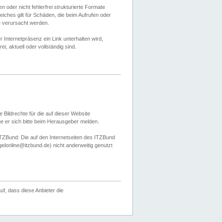
 oder nicht fehlerfrei strukturierte Formate
ches gilt für Schäden, die beim Aufrufen oder
e verursacht werden.
er Internetpräsenz ein Link unterhalten wird,
, aktuell oder vollständig sind.
 Bildrechte für die auf dieser Website
öge er sich bitte beim Herausgeber melden.
TZBund: Die auf den Internetseiten des ITZBund
gelonline@itzbund.de) nicht anderweitig genutzt
f, dass diese Anbieter die