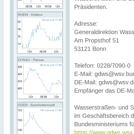
Präsidenten.
RHEIN - Koblenz
Adresse:
Generaldirektion Wass
Am Propsthof 51
53121 Bonn
DONAU - Passau
Telefon: 0228/7090-0
E-Mail: gdws@wsv.bu
DE-Mail: gdws@wsv.de-
Empfänger das DE-Mai
ODER - Eisenhüttenstadt
Wasserstraßen- und S
im Geschäftsbereich 
Bundesministeriums fü
https://www.gdws.wsv