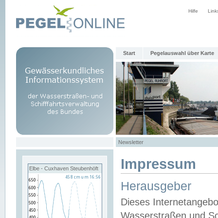
Hilfe
Link
Start
Pegelauswahl über Karte
Newsletter
Impressum
Elbe - Cuxhaven Steubenhöft
Herausgeber
Dieses Internetangebo
Wasserstraßen und Sch