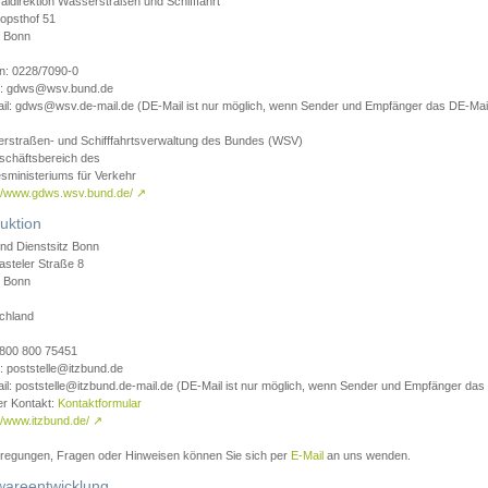
aldirektion Wasserstraßen und Schifffahrt
opsthof 51
 Bonn
on: 0228/7090-0
l: gdws@wsv.bund.de
il: gdws@wsv.de-mail.de (DE-Mail ist nur möglich, wenn Sender und Empfänger das DE-Mail
rstraßen- und Schifffahrtsverwaltung des Bundes (WSV)
schäftsbereich des
sministeriums für Verkehr
://www.gdws.wsv.bund.de/
↗
uktion
nd Dienstsitz Bonn
asteler Straße 8
 Bonn
chland
 0800 800 75451
: poststelle@itzbund.de
il: poststelle@itzbund.de-mail.de (DE-Mail ist nur möglich, wenn Sender und Empfänger das
er Kontakt:
Kontaktformular
//www.itzbund.de/
↗
nregungen, Fragen oder Hinweisen können Sie sich per
E-Mail
an uns wenden.
wareentwicklung