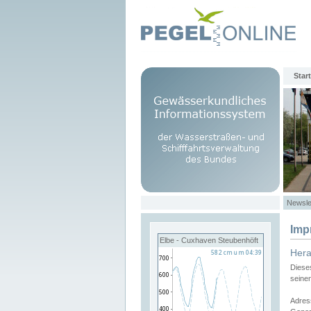
Start
Newsle
Imp
Elbe - Cuxhaven Steubenhöft
Her
Diese
seine
Adres