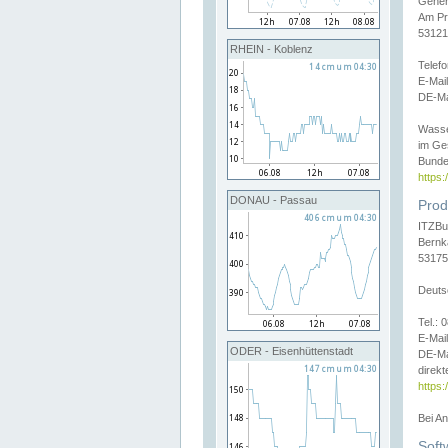
Gener
Am Pr
53121
RHEIN - Koblenz
Telef
E-Mai
DE-Ma
Wasse
im Ge
Bunde
https
DONAU - Passau
Prod
ITZBu
Bernk
53175
Deuts
Tel.:
E-Mail
ODER - Eisenhüttenstadt
DE-Ma
direkt
https:
Bei A
Soft