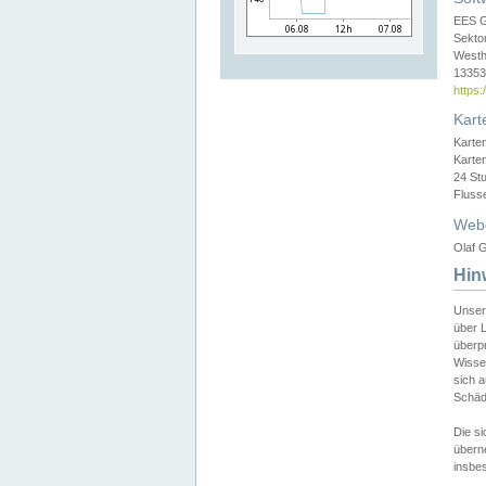
EES 
Sekto
Westh
13353 
https
Kart
Karte
Karte
24 St
Fluss
Web
Olaf G
Hin
Unser
über L
überpr
Wissen
sich a
Schäde
Die si
überne
insbes