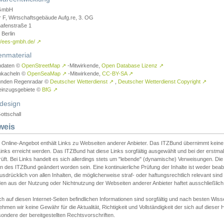
GmbH
r F, Wirtschaftsgebäude Aufg.re, 3. OG
afenstraße 1
Berlin
://ees-gmbh.de/
↗
enmaterial
ndaten ©
OpenStreetMap
↗
-Mitwirkende,
Open Database Lizenz
↗
nkacheln ©
OpenSeaMap
↗
-Mitwirkende,
CC-BY-SA
↗
unden Regenradar ©
Deutscher Wetterdienst
↗
,
Deutscher Wetterdienst Copyright
↗
einzugsgebiete ©
BfG
↗
design
ottschall
weis
 Online-Angebot enthält Links zu Webseiten anderer Anbieter. Das ITZBund übernimmt keine V
inks erreicht werden. Das ITZBund hat diese Links sorgfältig ausgewählt und bei der erstmal
üft. Bei Links handelt es sich allerdings stets um "lebende" (dynamische) Verweisungen. Die
 des ITZBund geändert worden sein. Eine kontinuierliche Prüfung der Inhalte ist weder beab
usdrücklich von allen Inhalten, die möglicherweise straf- oder haftungsrechtlich relevant sin
n aus der Nutzung oder Nichtnutzung der Webseiten anderer Anbieter haftet ausschließlich d
ch auf diesen Internet-Seiten befindlichen Informationen sind sorgfältig und nach besten 
hmen wir keine Gewähr für die Aktualität, Richtigkeit und Vollständigkeit der sich auf diese
ondere der bereitgestellten Rechtsvorschriften.