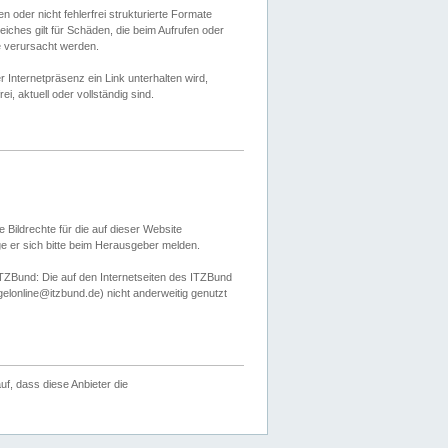
 oder nicht fehlerfrei strukturierte Formate
ches gilt für Schäden, die beim Aufrufen oder
e verursacht werden.
er Internetpräsenz ein Link unterhalten wird,
, aktuell oder vollständig sind.
 Bildrechte für die auf dieser Website
öge er sich bitte beim Herausgeber melden.
TZBund: Die auf den Internetseiten des ITZBund
gelonline@itzbund.de) nicht anderweitig genutzt
f, dass diese Anbieter die