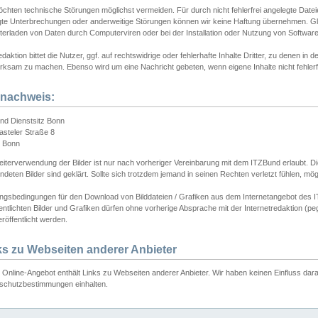
chten technische Störungen möglichst vermeiden. Für durch nicht fehlerfrei angelegte Dateien
gte Unterbrechungen oder anderweitige Störungen können wir keine Haftung übernehmen. Glei
terladen von Daten durch Computerviren oder bei der Installation oder Nutzung von Softwar
daktion bittet die Nutzer, ggf. auf rechtswidrige oder fehlerhafte Inhalte Dritter, zu denen in d
ksam zu machen. Ebenso wird um eine Nachricht gebeten, wenn eigene Inhalte nicht fehlerfrei
dnachweis:
nd Dienstsitz Bonn
asteler Straße 8
 Bonn
iterverwendung der Bilder ist nur nach vorheriger Vereinbarung mit dem ITZBund erlaubt. Die
deten Bilder sind geklärt. Sollte sich trotzdem jemand in seinen Rechten verletzt fühlen, m
ngsbedingungen für den Download von Bilddateien / Grafiken aus dem Internetangebot des I
entlichten Bilder und Grafiken dürfen ohne vorherige Absprache mit der Internetredaktion (pe
röffentlicht werden.
ks zu Webseiten anderer Anbieter
Online-Angebot enthält Links zu Webseiten anderer Anbieter. Wir haben keinen Einfluss darau
schutzbestimmungen einhalten.