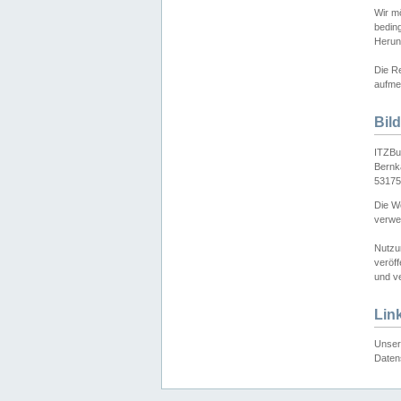
Wir mö
bedin
Herun
Die Re
aufmer
Bil
ITZBu
Bernk
53175
Die We
verwen
Nutzu
veröff
und ve
Lin
Unser 
Daten