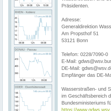
Präsidenten.
RHEIN - Koblenz
Adresse:
Generaldirektion Wass
Am Propsthof 51
53121 Bonn
DONAU - Passau
Telefon: 0228/7090-0
E-Mail: gdws@wsv.bu
DE-Mail: gdws@wsv.de-
Empfänger das DE-Mai
ODER - Eisenhüttenstadt
Wasserstraßen- und S
im Geschäftsbereich 
Bundesministeriums fü
https://www.gdws.wsv