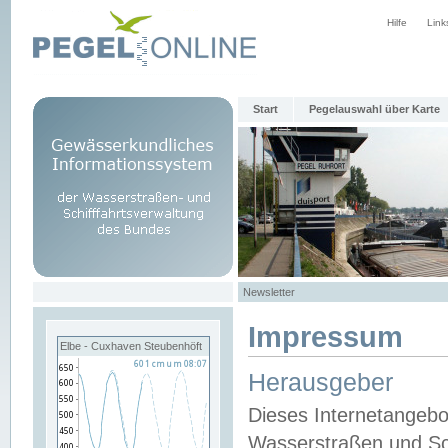
Hilfe
Link
Start
Pegelauswahl über Karte
Newsletter
Impressum
Elbe - Cuxhaven Steubenhöft
Herausgeber
Dieses Internetangebo
Wasserstraßen und Sch