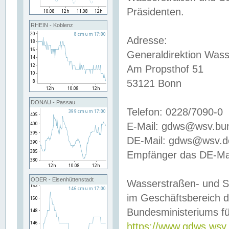
Präsidenten.
RHEIN - Koblenz
Adresse:
Generaldirektion Wass
Am Propsthof 51
53121 Bonn
DONAU - Passau
Telefon: 0228/7090-0
E-Mail: gdws@wsv.bu
DE-Mail: gdws@wsv.de-
Empfänger das DE-Mai
ODER - Eisenhüttenstadt
Wasserstraßen- und S
im Geschäftsbereich 
Bundesministeriums fü
https://www.gdws.wsv