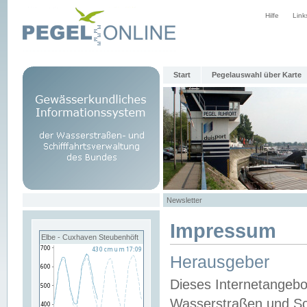
Hilfe
Link
Start
Pegelauswahl über Karte
Newsletter
Impressum
Elbe - Cuxhaven Steubenhöft
Herausgeber
Dieses Internetangebo
Wasserstraßen und Sch