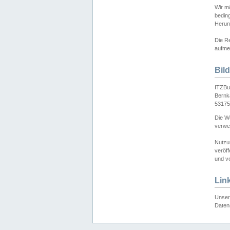
Wir mö
bedin
Herun
Die Re
aufmer
Bil
ITZBu
Bernk
53175
Die We
verwen
Nutzu
veröff
und ve
Lin
Unser 
Daten