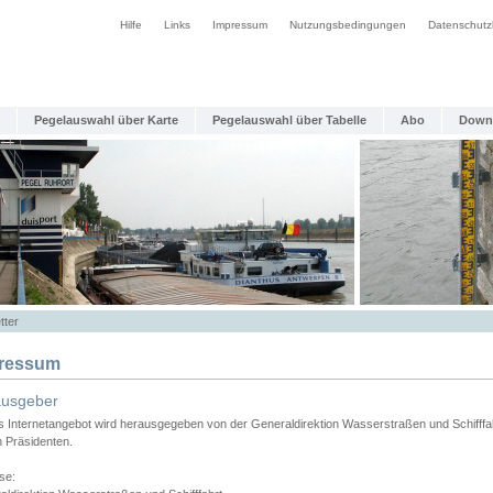
Hilfe
Links
Impressum
Nutzungsbedingungen
Datenschutz
Pegelauswahl über Karte
Pegelauswahl über Tabelle
Abo
Down
tter
ressum
ausgeber
s Internetangebot wird herausgegeben von der Generaldirektion Wasserstraßen und Schifffa
n Präsidenten.
se: