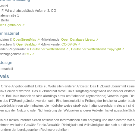
GmbH
r F, Wirtschaftsgebäude Aufg.re, 3. OG
afenstraße 1
Berlin
://ees-gmbh.de/
↗
enmaterial
ndaten ©
OpenStreetMap
↗
-Mitwirkende,
Open Database Lizenz
↗
nkacheln ©
OpenSeaMap
↗
-Mitwirkende,
CC-BY-SA
↗
unden Regenradar ©
Deutscher Wetterdienst
↗
,
Deutscher Wetterdienst Copyright
↗
einzugsgebiete ©
BfG
↗
design
ottschall
weis
 Online-Angebot enthält Links zu Webseiten anderer Anbieter. Das ITZBund übernimmt keine V
inks erreicht werden. Das ITZBund hat diese Links sorgfältig ausgewählt und bei der erstmal
üft. Bei Links handelt es sich allerdings stets um "lebende" (dynamische) Verweisungen. Die
 des ITZBund geändert worden sein. Eine kontinuierliche Prüfung der Inhalte ist weder beab
usdrücklich von allen Inhalten, die möglicherweise straf- oder haftungsrechtlich relevant sin
n aus der Nutzung oder Nichtnutzung der Webseiten anderer Anbieter haftet ausschließlich d
ch auf diesen Internet-Seiten befindlichen Informationen sind sorgfältig und nach besten 
hmen wir keine Gewähr für die Aktualität, Richtigkeit und Vollständigkeit der sich auf diese
ondere der bereitgestellten Rechtsvorschriften.