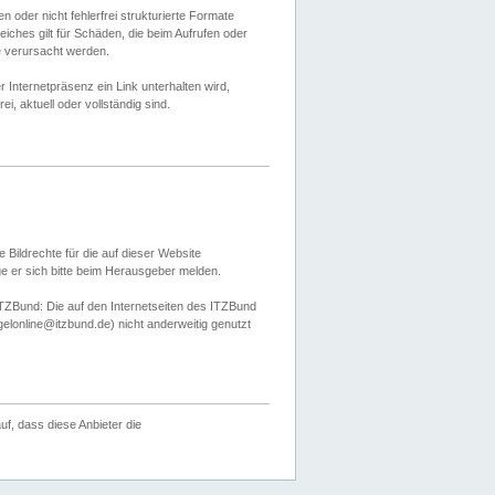
 oder nicht fehlerfrei strukturierte Formate
ches gilt für Schäden, die beim Aufrufen oder
e verursacht werden.
er Internetpräsenz ein Link unterhalten wird,
, aktuell oder vollständig sind.
 Bildrechte für die auf dieser Website
öge er sich bitte beim Herausgeber melden.
TZBund: Die auf den Internetseiten des ITZBund
gelonline@itzbund.de) nicht anderweitig genutzt
f, dass diese Anbieter die