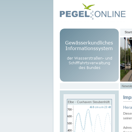
Start
Newsle
Imp
Elbe - Cuxhaven Steubenhöft
Her
Diese
seine
Adres