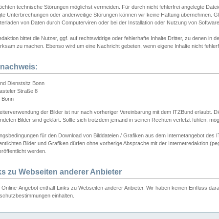
chten technische Störungen möglichst vermeiden. Für durch nicht fehlerfrei angelegte Dateien
gte Unterbrechungen oder anderweitige Störungen können wir keine Haftung übernehmen. Glei
terladen von Daten durch Computerviren oder bei der Installation oder Nutzung von Softwar
daktion bittet die Nutzer, ggf. auf rechtswidrige oder fehlerhafte Inhalte Dritter, zu denen in d
ksam zu machen. Ebenso wird um eine Nachricht gebeten, wenn eigene Inhalte nicht fehlerfrei
dnachweis:
nd Dienstsitz Bonn
asteler Straße 8
 Bonn
iterverwendung der Bilder ist nur nach vorheriger Vereinbarung mit dem ITZBund erlaubt. Die
deten Bilder sind geklärt. Sollte sich trotzdem jemand in seinen Rechten verletzt fühlen, m
ngsbedingungen für den Download von Bilddateien / Grafiken aus dem Internetangebot des I
entlichten Bilder und Grafiken dürfen ohne vorherige Absprache mit der Internetredaktion (pe
röffentlicht werden.
ks zu Webseiten anderer Anbieter
Online-Angebot enthält Links zu Webseiten anderer Anbieter. Wir haben keinen Einfluss darau
schutzbestimmungen einhalten.