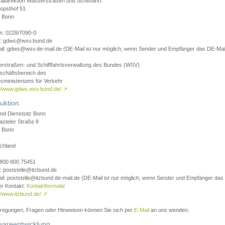
aldirektion Wasserstraßen und Schifffahrt
opsthof 51
 Bonn
on: 0228/7090-0
l: gdws@wsv.bund.de
il: gdws@wsv.de-mail.de (DE-Mail ist nur möglich, wenn Sender und Empfänger das DE-Mail
rstraßen- und Schifffahrtsverwaltung des Bundes (WSV)
schäftsbereich des
sministeriums für Verkehr
://www.gdws.wsv.bund.de/
↗
uktion
nd Dienstsitz Bonn
asteler Straße 8
 Bonn
chland
 0800 800 75451
: poststelle@itzbund.de
il: poststelle@itzbund.de-mail.de (DE-Mail ist nur möglich, wenn Sender und Empfänger das
er Kontakt:
Kontaktformular
//www.itzbund.de/
↗
nregungen, Fragen oder Hinweisen können Sie sich per
E-Mail
an uns wenden.
wareentwicklung