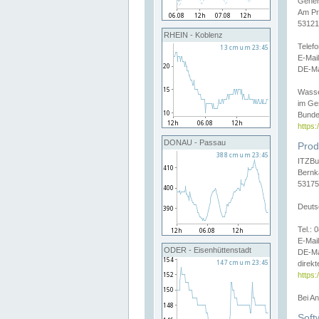
Gener
Am Pr
53121
RHEIN - Koblenz
Telef
E-Mai
DE-Ma
Wasse
im Ge
Bunde
https
DONAU - Passau
Prod
ITZBu
Bernk
53175
Deuts
Tel.:
E-Mail
ODER - Eisenhüttenstadt
DE-Ma
direkt
https:
Bei A
Soft