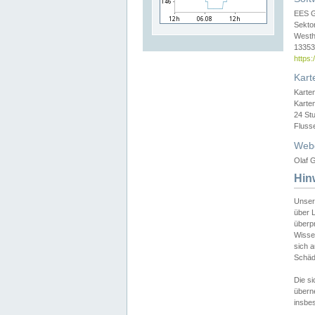
EES 
Sekto
Westh
13353 
https
Kart
Karte
Karte
24 St
Fluss
Web
Olaf G
Hin
Unser
über L
überpr
Wissen
sich a
Schäde
Die si
überne
insbes