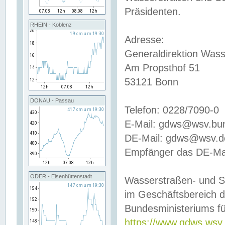
Präsidenten.
RHEIN - Koblenz
Adresse:
Generaldirektion Wass
Am Propsthof 51
53121 Bonn
DONAU - Passau
Telefon: 0228/7090-0
E-Mail: gdws@wsv.bu
DE-Mail: gdws@wsv.de-
Empfänger das DE-Mai
ODER - Eisenhüttenstadt
Wasserstraßen- und S
im Geschäftsbereich 
Bundesministeriums fü
https://www.gdws.wsv