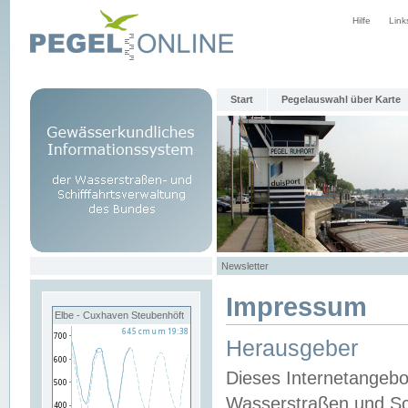
Hilfe
Link
Start
Pegelauswahl über Karte
Newsletter
Impressum
Elbe - Cuxhaven Steubenhöft
Herausgeber
Dieses Internetangebo
Wasserstraßen und Sch