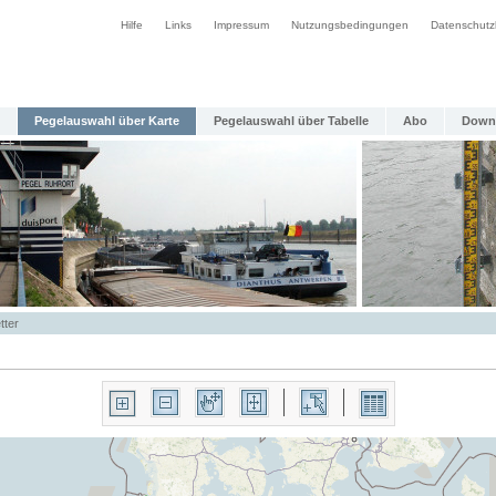
Hilfe
Links
Impressum
Nutzungsbedingungen
Datenschutz
Pegelauswahl über Karte
Pegelauswahl über Tabelle
Abo
Down
tter