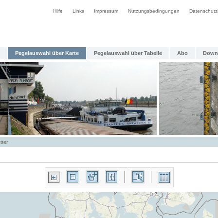
Hilfe
Links
Impressum
Nutzungsbedingungen
Datenschutz
Pegelauswahl über Karte
Pegelauswahl über Tabelle
Abo
Down
tter