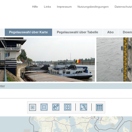
Hilfe
Links
Impressum
Nutzungsbedingungen
Datenschutz
Pegelauswahl über Karte
Pegelauswahl über Tabelle
Abo
Down
tter