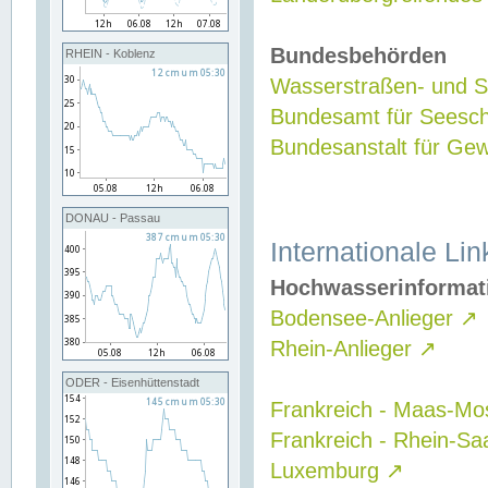
Bundesbehörden
RHEIN - Koblenz
Wasserstraßen- und Sc
Bundesamt für Seesch
Bundesanstalt für G
DONAU - Passau
Internationale Lin
Hochwasserinformat
Bodensee-Anlieger
↗
Rhein-Anlieger
↗
ODER - Eisenhüttenstadt
Frankreich - Maas-Mo
Frankreich - Rhein-Sa
Luxemburg
↗