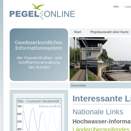
Hilfe
Link
Start
Pegelauswahl über Karte
Newsletter
Interessante L
Elbe - Cuxhaven Steubenhöft
Nationale Links
Hochwasser-Informa
Länderübergreifendes