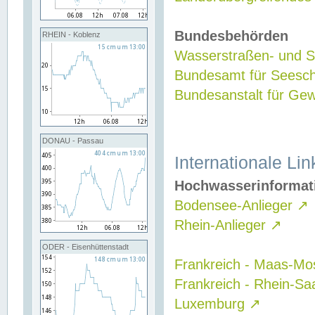
Bundesbehörden
RHEIN - Koblenz
Wasserstraßen- und Sc
Bundesamt für Seesch
Bundesanstalt für G
DONAU - Passau
Internationale Lin
Hochwasserinformat
Bodensee-Anlieger
↗
Rhein-Anlieger
↗
ODER - Eisenhüttenstadt
Frankreich - Maas-Mo
Frankreich - Rhein-Sa
Luxemburg
↗