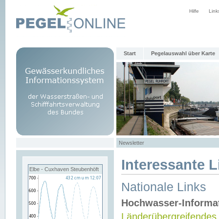
Hilfe
Link
Start
Pegelauswahl über Karte
Newsletter
Interessante L
Elbe - Cuxhaven Steubenhöft
Nationale Links
Hochwasser-Informa
Länderübergreifendes