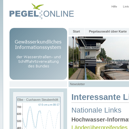
Hilfe
Link
Start
Pegelauswahl über Karte
Newsletter
Interessante L
Elbe - Cuxhaven Steubenhöft
Nationale Links
Hochwasser-Informa
Länderübergreifendes