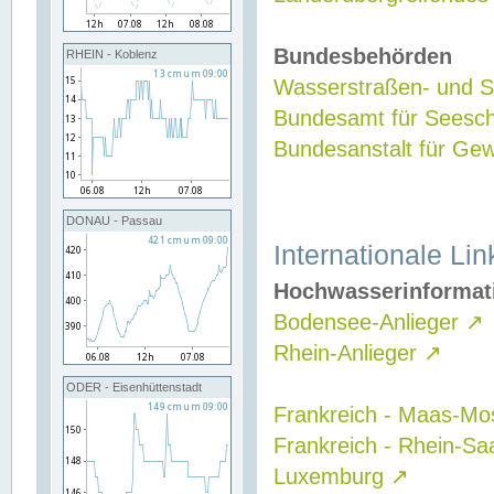
Bundesbehörden
RHEIN - Koblenz
Wasserstraßen- und Sc
Bundesamt für Seesch
Bundesanstalt für G
DONAU - Passau
Internationale Lin
Hochwasserinformat
Bodensee-Anlieger
↗
Rhein-Anlieger
↗
ODER - Eisenhüttenstadt
Frankreich - Maas-Mo
Frankreich - Rhein-Sa
Luxemburg
↗