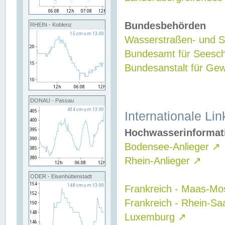
Bundesbehörden
RHEIN - Koblenz
Wasserstraßen- und Sc
Bundesamt für Seesch
Bundesanstalt für G
DONAU - Passau
Internationale Lin
Hochwasserinformat
Bodensee-Anlieger
↗
Rhein-Anlieger
↗
ODER - Eisenhüttenstadt
Frankreich - Maas-Mo
Frankreich - Rhein-Sa
Luxemburg
↗