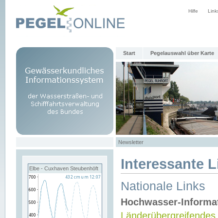
Hilfe
Link
Start
Pegelauswahl über Karte
Newsletter
Interessante L
Elbe - Cuxhaven Steubenhöft
Nationale Links
Hochwasser-Informa
Länderübergreifendes