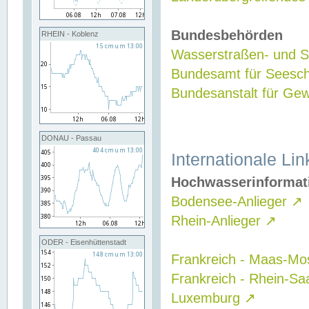
Bundesbehörden
RHEIN - Koblenz
Wasserstraßen- und Sc
Bundesamt für Seesch
Bundesanstalt für G
DONAU - Passau
Internationale Lin
Hochwasserinformat
Bodensee-Anlieger
↗
Rhein-Anlieger
↗
ODER - Eisenhüttenstadt
Frankreich - Maas-Mo
Frankreich - Rhein-Sa
Luxemburg
↗