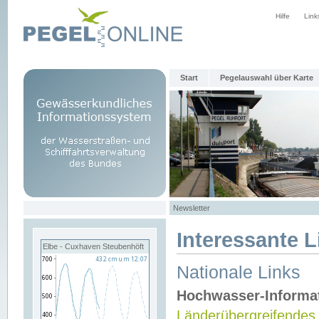
Hilfe
Link
Start
Pegelauswahl über Karte
Newsletter
Interessante L
Elbe - Cuxhaven Steubenhöft
Nationale Links
Hochwasser-Informa
Länderübergreifendes