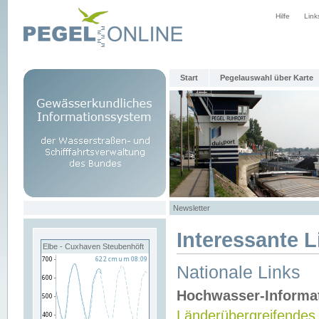
Hilfe
Link
Start
Pegelauswahl über Karte
Newsletter
Interessante L
Elbe - Cuxhaven Steubenhöft
Nationale Links
Hochwasser-Informa
Länderübergreifendes