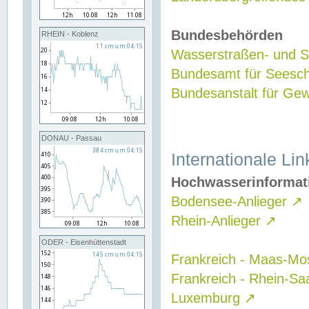
Bundesbehörden
RHEIN - Koblenz
Wasserstraßen- und Sc
Bundesamt für Seesch
Bundesanstalt für G
DONAU - Passau
Internationale Lin
Hochwasserinformat
Bodensee-Anlieger
↗
Rhein-Anlieger
↗
ODER - Eisenhüttenstadt
Frankreich - Maas-Mo
Frankreich - Rhein-Sa
Luxemburg
↗