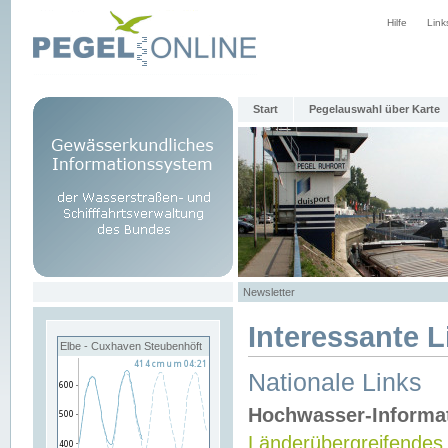
Hilfe
Link
Start
Pegelauswahl über Karte
Newsletter
Interessante L
Elbe - Cuxhaven Steubenhöft
Nationale Links
Hochwasser-Informa
Länderübergreifendes