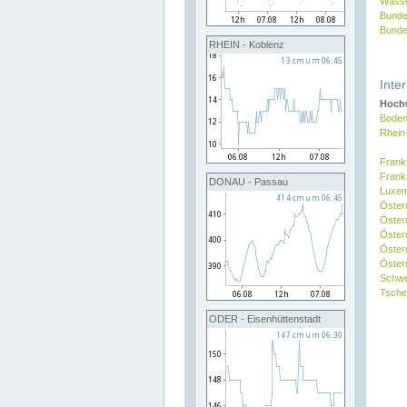
Wasse
Bunde
Bunde
RHEIN - Koblenz
Inte
Hochw
Boden
Rhein
Frank
Frank
DONAU - Passau
Luxe
Öster
Öster
Öster
Öster
Österr
Schw
Tsche
ODER - Eisenhüttenstadt