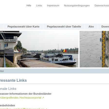
Hilfe
Links
Impressum
Nutzungsbedingungen
Datenschutz
Pegelauswahl über Karte
Pegelauswahl über Tabelle
Abo
Down
tter
eressante Links
onale Links
asser-Informationen der Bundesländer
rübergreifendes Hochwasserportal
↗
esbehörden