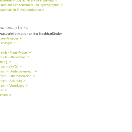
rstraßen- und Schifffahrtsverwaltung
↗
samt für Seeschifffahrt und Hydrographie
↗
sanstalt für Gewässerkunde
↗
rnationale Links
asserinformationen der Nachbarländer
see-Anlieger
↗
-Anlieger
↗
reich - Maas-Mosel
↗
reich - Rhein-Saar
↗
mburg
↗
reich (eHYD)
↗
reich - Niederösterreich
↗
reich - Oberösterreich
↗
reich - Salzburg
↗
eich - Vorarlberg
↗
eiz
↗
chien
↗