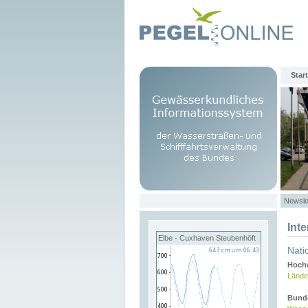
Start
Newsle
Int
Elbe - Cuxhaven Steubenhöft
Nati
Hochw
Lände
Bund