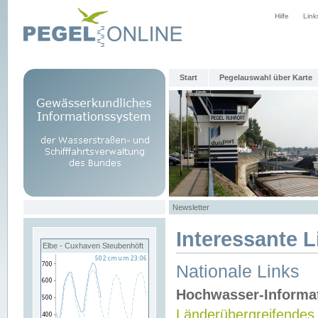
Hilfe
Link
Start
Pegelauswahl über Karte
Newsletter
Interessante L
Elbe - Cuxhaven Steubenhöft
Nationale Links
Hochwasser-Informa
Länderübergreifendes