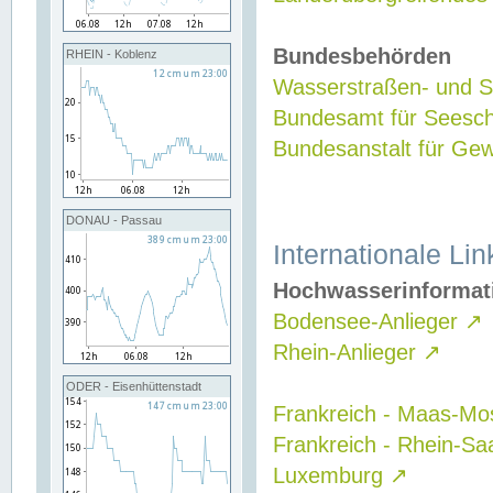
Bundesbehörden
RHEIN - Koblenz
Wasserstraßen- und Sc
Bundesamt für Seesch
Bundesanstalt für G
DONAU - Passau
Internationale Lin
Hochwasserinformat
Bodensee-Anlieger
↗
Rhein-Anlieger
↗
ODER - Eisenhüttenstadt
Frankreich - Maas-Mo
Frankreich - Rhein-Sa
Luxemburg
↗