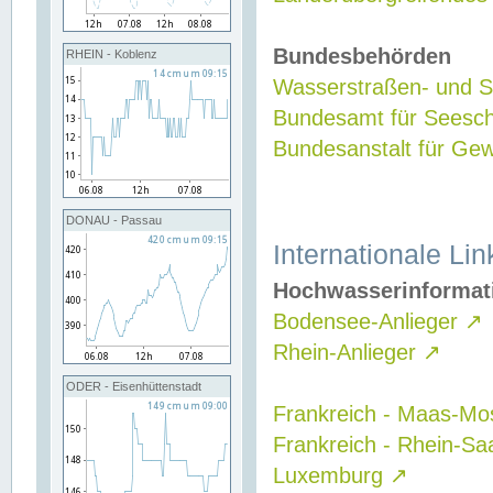
Bundesbehörden
RHEIN - Koblenz
Wasserstraßen- und Sc
Bundesamt für Seesch
Bundesanstalt für G
DONAU - Passau
Internationale Lin
Hochwasserinformat
Bodensee-Anlieger
↗
Rhein-Anlieger
↗
ODER - Eisenhüttenstadt
Frankreich - Maas-Mo
Frankreich - Rhein-Sa
Luxemburg
↗