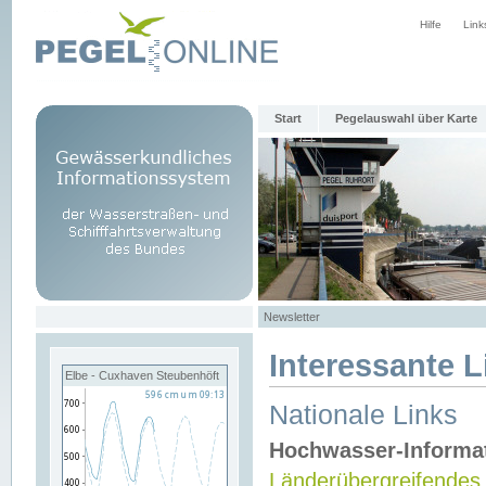
Hilfe
Link
Start
Pegelauswahl über Karte
Newsletter
Interessante L
Elbe - Cuxhaven Steubenhöft
Nationale Links
Hochwasser-Informa
Länderübergreifendes