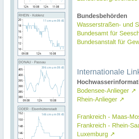
Bundesbehörden
RHEIN - Koblenz
Wasserstraßen- und Sc
Bundesamt für Seesch
Bundesanstalt für G
DONAU - Passau
Internationale Lin
Hochwasserinformat
Bodensee-Anlieger
↗
Rhein-Anlieger
↗
ODER - Eisenhüttenstadt
Frankreich - Maas-Mo
Frankreich - Rhein-Sa
Luxemburg
↗