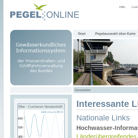
Hilfe
Link
Start
Pegelauswahl über Karte
Newsletter
Interessante L
Elbe - Cuxhaven Steubenhöft
Nationale Links
Hochwasser-Informa
Länderübergreifendes