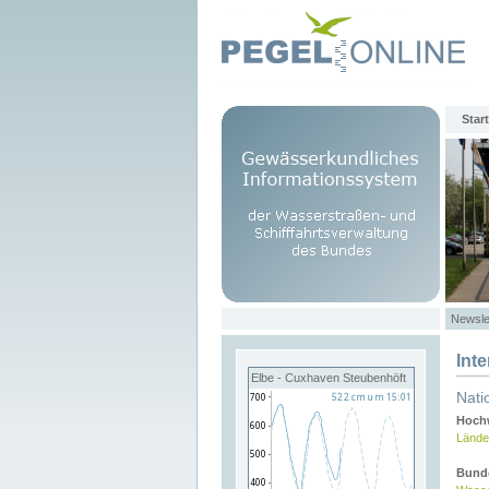
Start
Newsle
Int
Elbe - Cuxhaven Steubenhöft
Nati
Hochw
Lände
Bund