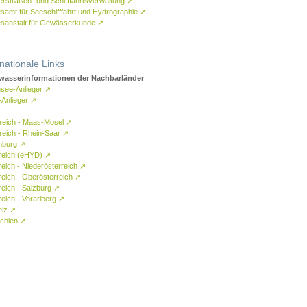
rstraßen- und Schifffahrtsverwaltung
↗
samt für Seeschifffahrt und Hydrographie
↗
sanstalt für Gewässerkunde
↗
rnationale Links
asserinformationen der Nachbarländer
see-Anlieger
↗
-Anlieger
↗
reich - Maas-Mosel
↗
reich - Rhein-Saar
↗
mburg
↗
reich (eHYD)
↗
reich - Niederösterreich
↗
reich - Oberösterreich
↗
reich - Salzburg
↗
eich - Vorarlberg
↗
eiz
↗
chien
↗