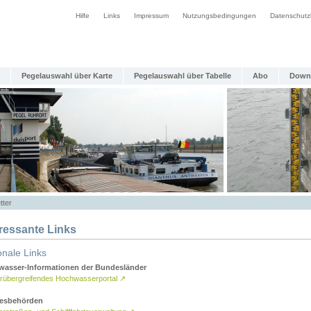
Hilfe
Links
Impressum
Nutzungsbedingungen
Datenschutz
Pegelauswahl über Karte
Pegelauswahl über Tabelle
Abo
Down
tter
eressante Links
onale Links
asser-Informationen der Bundesländer
rübergreifendes Hochwasserportal
↗
esbehörden