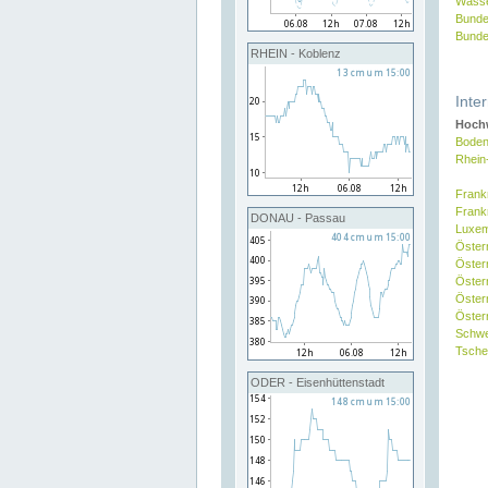
Wasse
Bunde
Bunde
RHEIN - Koblenz
Inte
Hochw
Boden
Rhein
Frank
Frank
DONAU - Passau
Luxe
Öster
Öster
Öster
Öster
Österr
Schw
Tsche
ODER - Eisenhüttenstadt