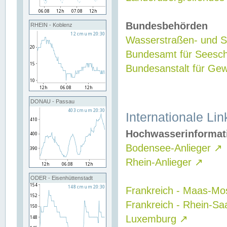
Bundesbehörden
RHEIN - Koblenz
Wasserstraßen- und Sc
Bundesamt für Seesch
Bundesanstalt für G
DONAU - Passau
Internationale Lin
Hochwasserinformat
Bodensee-Anlieger
↗
Rhein-Anlieger
↗
ODER - Eisenhüttenstadt
Frankreich - Maas-Mo
Frankreich - Rhein-Sa
Luxemburg
↗