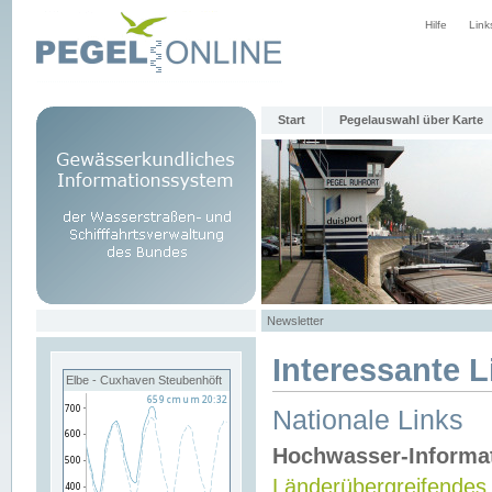
Hilfe
Link
Start
Pegelauswahl über Karte
Newsletter
Interessante L
Elbe - Cuxhaven Steubenhöft
Nationale Links
Hochwasser-Informa
Länderübergreifendes