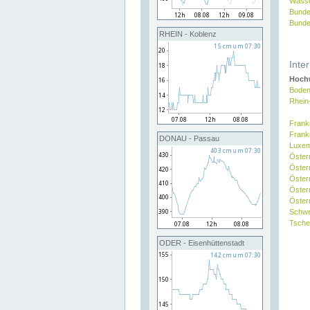
Wasse
Bunde
Bunde
RHEIN - Koblenz
Inte
Hochw
Boden
Rhein
Frank
Frank
DONAU - Passau
Luxe
Öster
Öster
Öster
Öster
Österr
Schw
Tsche
ODER - Eisenhüttenstadt