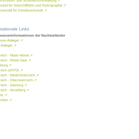
rstraßen- und Schifffahrtsverwaltung
↗
samt für Seeschifffahrt und Hydrographie
↗
sanstalt für Gewässerkunde
↗
rnationale Links
asserinformationen der Nachbarländer
see-Anlieger
↗
-Anlieger
↗
reich - Maas-Mosel
↗
reich - Rhein-Saar
↗
mburg
↗
reich (eHYD)
↗
reich - Niederösterreich
↗
reich - Oberösterreich
↗
reich - Salzburg
↗
eich - Vorarlberg
↗
eiz
↗
chien
↗