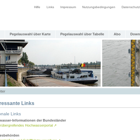
Hilfe
Links
Impressum
Nutzungsbedingungen
Datenschutz
Pegelauswahl über Karte
Pegelauswahl über Tabelle
Abo
Down
tter
eressante Links
onale Links
asser-Informationen der Bundesländer
rübergreifendes Hochwasserportal
↗
esbehörden