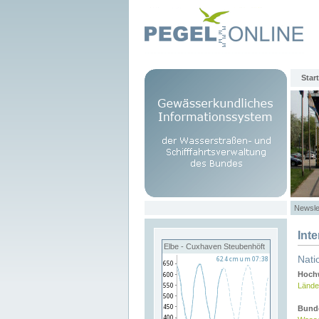
Start
Newsle
Int
Elbe - Cuxhaven Steubenhöft
Nati
Hochw
Lände
Bund