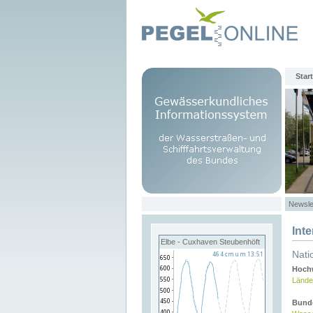
Start
Newsle
Int
Elbe - Cuxhaven Steubenhöft
Nati
Hochw
Lände
Bund