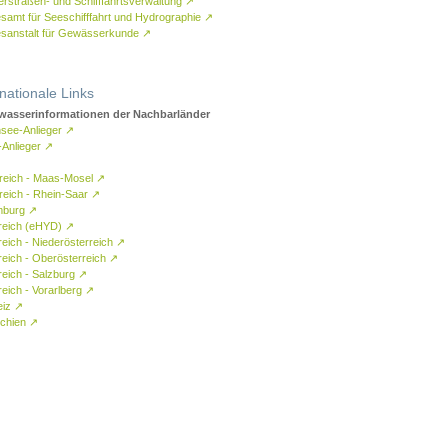
rstraßen- und Schifffahrtsverwaltung
↗
samt für Seeschifffahrt und Hydrographie
↗
sanstalt für Gewässerkunde
↗
rnationale Links
asserinformationen der Nachbarländer
see-Anlieger
↗
-Anlieger
↗
reich - Maas-Mosel
↗
reich - Rhein-Saar
↗
mburg
↗
reich (eHYD)
↗
reich - Niederösterreich
↗
reich - Oberösterreich
↗
reich - Salzburg
↗
eich - Vorarlberg
↗
eiz
↗
chien
↗