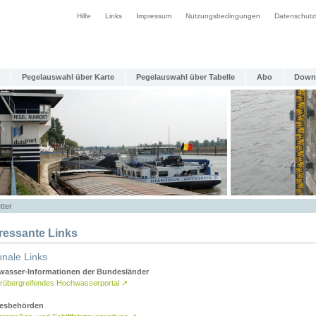
Hilfe
Links
Impressum
Nutzungsbedingungen
Datenschutz
Pegelauswahl über Karte
Pegelauswahl über Tabelle
Abo
Down
tter
eressante Links
onale Links
asser-Informationen der Bundesländer
rübergreifendes Hochwasserportal
↗
esbehörden