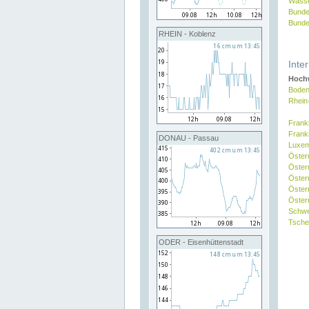
Wasse
Bunde
Bunde
RHEIN - Koblenz
Inte
Hochw
Boden
Rhein
Frank
Frank
DONAU - Passau
Luxe
Öster
Öster
Öster
Öster
Österr
Schw
Tsche
ODER - Eisenhüttenstadt