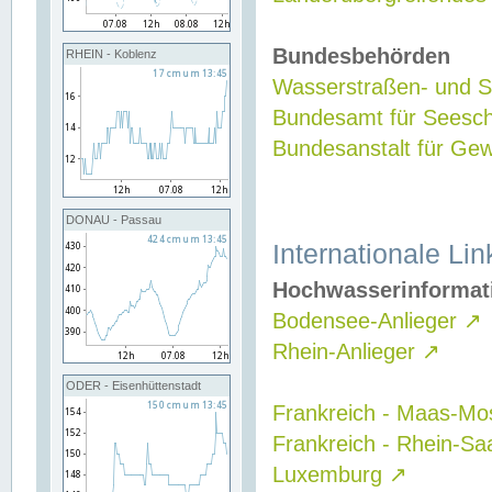
Bundesbehörden
RHEIN - Koblenz
Wasserstraßen- und Sc
Bundesamt für Seesch
Bundesanstalt für G
DONAU - Passau
Internationale Lin
Hochwasserinformat
Bodensee-Anlieger
↗
Rhein-Anlieger
↗
ODER - Eisenhüttenstadt
Frankreich - Maas-Mo
Frankreich - Rhein-Sa
Luxemburg
↗