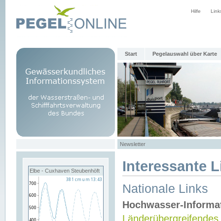
Hilfe
Link
Start
Pegelauswahl über Karte
Newsletter
Interessante L
Elbe - Cuxhaven Steubenhöft
Nationale Links
Hochwasser-Informa
Länderübergreifendes