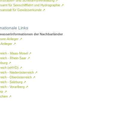
rstraßen- und Schifffahrtsverwaltung
↗
samt für Seeschifffahrt und Hydrographie
↗
sanstalt für Gewässerkunde
↗
rnationale Links
asserinformationen der Nachbarländer
see-Anlieger
↗
-Anlieger
↗
reich - Maas-Mosel
↗
reich - Rhein-Saar
↗
mburg
↗
reich (eHYD)
↗
reich - Niederösterreich
↗
reich - Oberösterreich
↗
reich - Salzburg
↗
eich - Vorarlberg
↗
eiz
↗
chien
↗