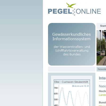
Start
Newsle
Int
Elbe - Cuxhaven Steubenhöft
Nati
Hochw
Lände
Bund