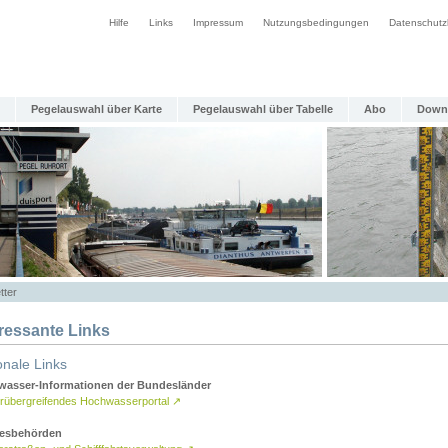
Hilfe
Links
Impressum
Nutzungsbedingungen
Datenschutz
Pegelauswahl über Karte
Pegelauswahl über Tabelle
Abo
Down
tter
eressante Links
onale Links
asser-Informationen der Bundesländer
rübergreifendes Hochwasserportal
↗
esbehörden