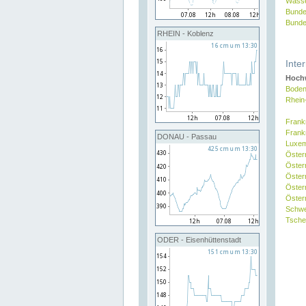
Wasse
Bunde
Bunde
RHEIN - Koblenz
Inte
Hochw
Boden
Rhein
Frank
Frank
DONAU - Passau
Luxe
Öster
Öster
Öster
Öster
Österr
Schw
Tsche
ODER - Eisenhüttenstadt