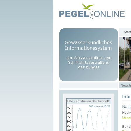
Start
Newsle
Int
Elbe - Cuxhaven Steubenhöft
Nati
Hochw
Lände
Bund