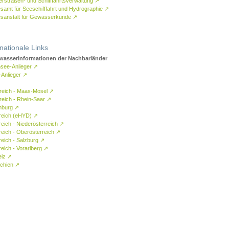
rstraßen- und Schifffahrtsverwaltung
↗
samt für Seeschifffahrt und Hydrographie
↗
sanstalt für Gewässerkunde
↗
rnationale Links
asserinformationen der Nachbarländer
see-Anlieger
↗
-Anlieger
↗
reich - Maas-Mosel
↗
reich - Rhein-Saar
↗
mburg
↗
reich (eHYD)
↗
reich - Niederösterreich
↗
reich - Oberösterreich
↗
reich - Salzburg
↗
eich - Vorarlberg
↗
eiz
↗
chien
↗