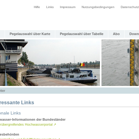
Hilfe
Links
Impressum
Nutzungsbedingungen
Datenschutz
Pegelauswahl über Karte
Pegelauswahl über Tabelle
Abo
Down
tter
eressante Links
onale Links
asser-Informationen der Bundesländer
rübergreifendes Hochwasserportal
↗
esbehörden