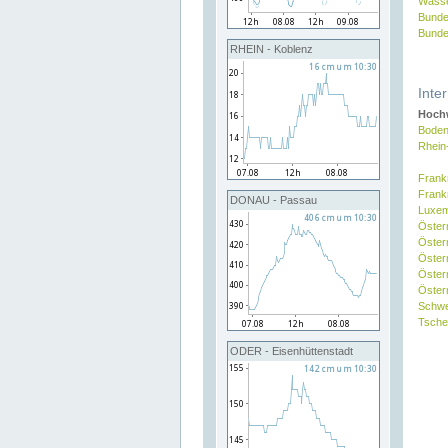
Wasse
Bunde
Bunde
RHEIN - Koblenz
Inte
Hochw
Boden
Rhein
Frank
Frank
DONAU - Passau
Luxe
Öster
Öster
Öster
Öster
Österr
Schw
Tsche
ODER - Eisenhüttenstadt