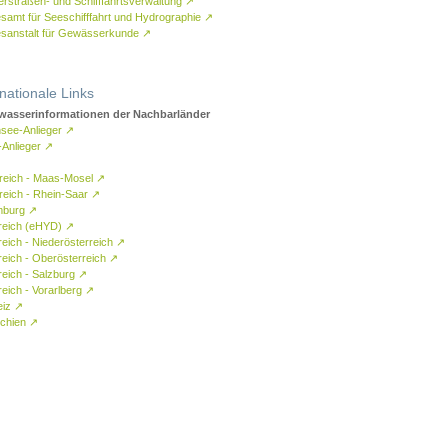
rstraßen- und Schifffahrtsverwaltung
↗
samt für Seeschifffahrt und Hydrographie
↗
sanstalt für Gewässerkunde
↗
rnationale Links
asserinformationen der Nachbarländer
see-Anlieger
↗
-Anlieger
↗
reich - Maas-Mosel
↗
reich - Rhein-Saar
↗
mburg
↗
reich (eHYD)
↗
reich - Niederösterreich
↗
reich - Oberösterreich
↗
reich - Salzburg
↗
eich - Vorarlberg
↗
eiz
↗
chien
↗