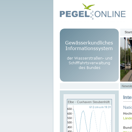
Start
Newsle
Int
Elbe - Cuxhaven Steubenhöft
Nati
Hochw
Lände
Bund