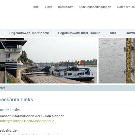
Hilfe
Links
Impressum
Nutzungsbedingungen
Datenschutz
Pegelauswahl über Karte
Pegelauswahl über Tabelle
Abo
Down
tter
eressante Links
onale Links
asser-Informationen der Bundesländer
rübergreifendes Hochwasserportal
↗
esbehörden