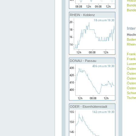
Wasse
Bunde
Bunde
RHEIN - Koblenz
Inte
Hochw
Boden
Rhein
Frank
Frank
DONAU - Passau
Luxe
Öster
Öster
Öster
Öster
Österr
Schw
Tsche
ODER - Eisenhüttenstadt