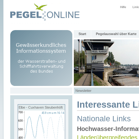
Hilfe
Link
Start
Pegelauswahl über Karte
Newsletter
Interessante L
Elbe - Cuxhaven Steubenhöft
Nationale Links
Hochwasser-Informa
Länderübergreifendes