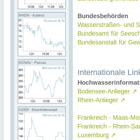
Bundesbehörden
RHEIN - Koblenz
Wasserstraßen- und Sc
Bundesamt für Seesch
Bundesanstalt für G
DONAU - Passau
Internationale Lin
Hochwasserinformat
Bodensee-Anlieger
↗
Rhein-Anlieger
↗
ODER - Eisenhüttenstadt
Frankreich - Maas-Mo
Frankreich - Rhein-Sa
Luxemburg
↗