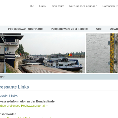
Hilfe
Links
Impressum
Nutzungsbedingungen
Datenschutz
Pegelauswahl über Karte
Pegelauswahl über Tabelle
Abo
Down
tter
eressante Links
onale Links
asser-Informationen der Bundesländer
rübergreifendes Hochwasserportal
↗
esbehörden