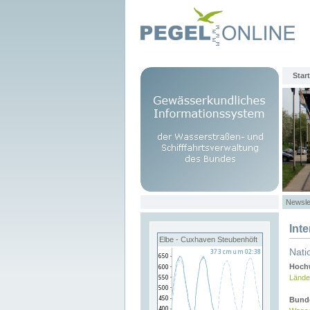
Start
Newsle
Int
Elbe - Cuxhaven Steubenhöft
Nati
Hochw
Lände
Bund