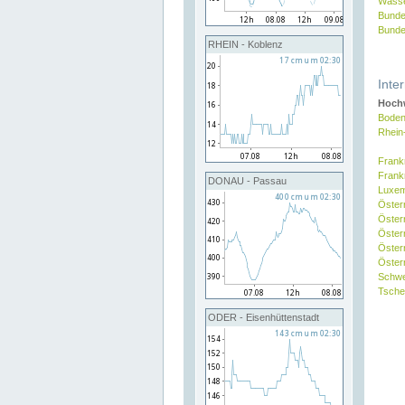
Wasse
Bunde
Bunde
RHEIN - Koblenz
Inte
Hochw
Boden
Rhein
Frank
Frank
DONAU - Passau
Luxe
Öster
Öster
Öster
Öster
Österr
Schw
Tsche
ODER - Eisenhüttenstadt