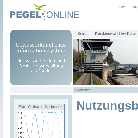
Hilfe
Link
Start
Pegelauswahl über Karte
Newsletter
Nutzungs
Elbe - Cuxhaven Steubenhöft