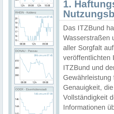
1. Haftun
Nutzungs
RHEIN - Koblenz
Das ITZBund han
Wasserstraßen u
aller Sorgfalt au
DONAU - Passau
veröffentlichte
ITZBund und de
Gewährleistung fü
Genauigkeit, die 
ODER - Eisenhüttenstadt
Vollständigkeit
Informationen 