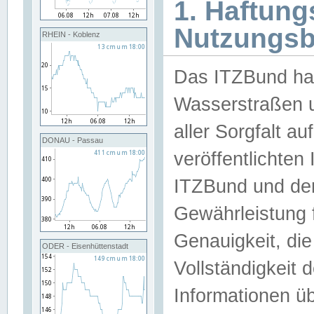
1. Haftun
Nutzungs
RHEIN - Koblenz
Das ITZBund han
Wasserstraßen u
aller Sorgfalt au
DONAU - Passau
veröffentlichte
ITZBund und de
Gewährleistung fü
Genauigkeit, die 
ODER - Eisenhüttenstadt
Vollständigkeit
Informationen 