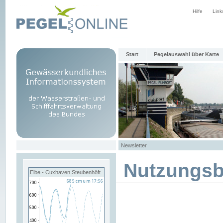
Hilfe
Link
Start
Pegelauswahl über Karte
Newsletter
Nutzungs
Elbe - Cuxhaven Steubenhöft