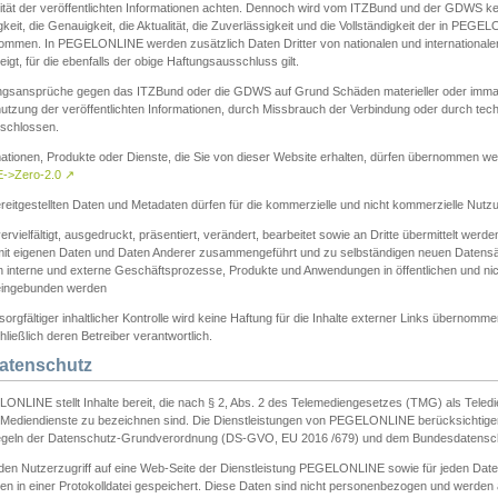
ität der veröffentlichten Informationen achten. Dennoch wird vom ITZBund und der GDWS kein
gkeit, die Genauigkeit, die Aktualität, die Zuverlässigkeit und die Vollständigkeit der in PEG
ommen. In PEGELONLINE werden zusätzlich Daten Dritter von nationalen und internationale
igt, für die ebenfalls der obige Haftungsausschluss gilt.
ngsansprüche gegen das ITZBund oder die GDWS auf Grund Schäden materieller oder immater
utzung der veröffentlichten Informationen, durch Missbrauch der Verbindung oder durch tec
schlossen.
mationen, Produkte oder Dienste, die Sie von dieser Website erhalten, dürfen übernommen we
->Zero-2.0
↗
reitgestellten Daten und Metadaten dürfen für die kommerzielle und nicht kommerzielle Nut
ervielfältigt, ausgedruckt, präsentiert, verändert, bearbeitet sowie an Dritte übermittelt werde
mit eigenen Daten und Daten Anderer zusammengeführt und zu selbständigen neuen Datens
in interne und externe Geschäftsprozesse, Produkte und Anwendungen in öffentlichen und nic
eingebunden werden
sorgfältiger inhaltlicher Kontrolle wird keine Haftung für die Inhalte externer Links übernomme
ließlich deren Betreiber verantwortlich.
Datenschutz
ONLINE stellt Inhalte bereit, die nach § 2, Abs. 2 des Telemediengesetzes (TMG) als Teled
s Mediendienste zu bezeichnen sind. Die Dienstleistungen von PEGELONLINE berücksichtigen
egeln der Datenschutz-Grundverordnung (DS-GVO, EU 2016 /679) und dem Bundesdatensc
eden Nutzerzugriff auf eine Web-Seite der Dienstleistung PEGELONLINE sowie für jeden Dat
en in einer Protokolldatei gespeichert. Diese Daten sind nicht personenbezogen und werden a