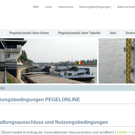
Hilfe
Links
Impressum
Nutzungsbedingungen
Datenschutz
Pegelauswahl über Karte
Pegelauswahl über Tabelle
Abo
Down
tter
zungsbedingungen PEGELONLINE
Haftungsausschluss und Nutzungsbedingungen
TZBund handelt im Auftrag der Generaldirektion Wasserstraßen und Schifffahrt (
GDWS
↗
) u