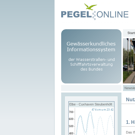
Start
Newsle
Nut
Elbe - Cuxhaven Steubenhöft
1. 
Das I