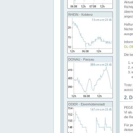
Aktual
Richti
übern
RHEIN - Koblenz
angeze
Haftu
Nichtn
ausge
Infor
DL-DE
Die be
DONAU - Passau
v
Trotz 
aussch
2. 
ODER - Eisenhüttenstadt
PEGEL
VI al
die R
Für j
Aktion