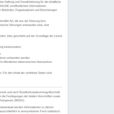
e Haftung und Gewährleistung für die inhaltliche
ELONLINE veröffentlichten Informationen
n Behörden, Organisationen und Einrichtungen
ieller Art, die aus der Nutzung bzw.
hnische Störungen entstanden sind, sind
rden. Dies geschieht auf der Grundlage der Lizenz
zung insbesondere
n
ätzen verbunden werden
ht öffentlichen elektronischen Netzwerken
n. Für den Inhalt der verlinkten Seiten sind
ienste und nach Rundfunkstaatsvertrag Abschnitt
 die Festlegungen der beiden Vorschriften sowie
hutzgesetz (BDSG).
endownload werden Informationen zu diesen
usschließlich in anonymisierter Form statistisch