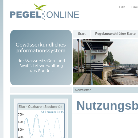
Hilfe
Link
Start
Pegelauswahl über Karte
Newsletter
Nutzungs
Elbe - Cuxhaven Steubenhöft