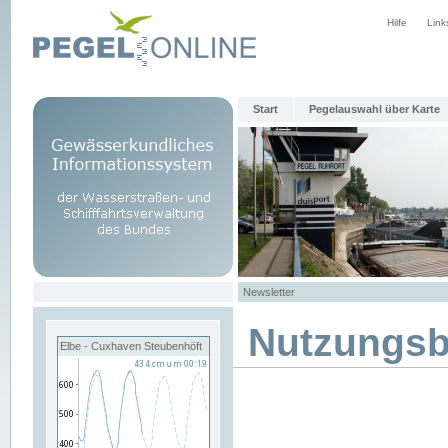
Hilfe
Link
Start
Pegelauswahl über Karte
Newsletter
Nutzungs
Elbe - Cuxhaven Steubenhöft