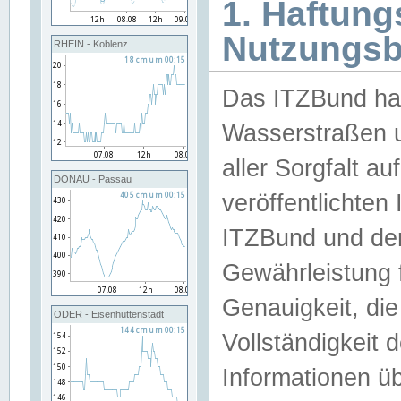
1. Haftun
Nutzungs
RHEIN - Koblenz
Das ITZBund han
Wasserstraßen u
aller Sorgfalt au
DONAU - Passau
veröffentlichte
ITZBund und de
Gewährleistung fü
Genauigkeit, die 
ODER - Eisenhüttenstadt
Vollständigkeit
Informationen 