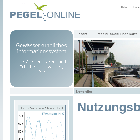
Hilfe
Link
Start
Pegelauswahl über Karte
Newsletter
Nutzungs
Elbe - Cuxhaven Steubenhöft