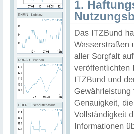
1. Haftun
Nutzungs
RHEIN - Koblenz
Das ITZBund han
Wasserstraßen u
aller Sorgfalt au
DONAU - Passau
veröffentlichte
ITZBund und de
Gewährleistung fü
Genauigkeit, die 
ODER - Eisenhüttenstadt
Vollständigkeit
Informationen 