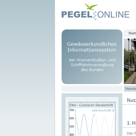
Start
Newsle
Nut
Elbe - Cuxhaven Steubenhöft
1. 
Das I