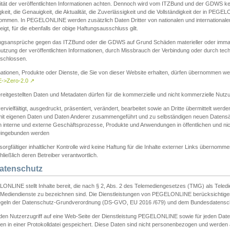
ität der veröffentlichten Informationen achten. Dennoch wird vom ITZBund und der GDWS kein
gkeit, die Genauigkeit, die Aktualität, die Zuverlässigkeit und die Vollständigkeit der in PEG
ommen. In PEGELONLINE werden zusätzlich Daten Dritter von nationalen und internationale
igt, für die ebenfalls der obige Haftungsausschluss gilt.
ngsansprüche gegen das ITZBund oder die GDWS auf Grund Schäden materieller oder immater
utzung der veröffentlichten Informationen, durch Missbrauch der Verbindung oder durch tec
schlossen.
mationen, Produkte oder Dienste, die Sie von dieser Website erhalten, dürfen übernommen we
->Zero-2.0
↗
reitgestellten Daten und Metadaten dürfen für die kommerzielle und nicht kommerzielle Nut
ervielfältigt, ausgedruckt, präsentiert, verändert, bearbeitet sowie an Dritte übermittelt werde
mit eigenen Daten und Daten Anderer zusammengeführt und zu selbständigen neuen Datens
in interne und externe Geschäftsprozesse, Produkte und Anwendungen in öffentlichen und nic
eingebunden werden
sorgfältiger inhaltlicher Kontrolle wird keine Haftung für die Inhalte externer Links übernomme
ließlich deren Betreiber verantwortlich.
Datenschutz
ONLINE stellt Inhalte bereit, die nach § 2, Abs. 2 des Telemediengesetzes (TMG) als Teled
s Mediendienste zu bezeichnen sind. Die Dienstleistungen von PEGELONLINE berücksichtigen
egeln der Datenschutz-Grundverordnung (DS-GVO, EU 2016 /679) und dem Bundesdatensc
eden Nutzerzugriff auf eine Web-Seite der Dienstleistung PEGELONLINE sowie für jeden Dat
en in einer Protokolldatei gespeichert. Diese Daten sind nicht personenbezogen und werden a