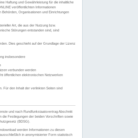
e Haftung und Gewährleistung für die inhaltliche
ELONLINE veröffentlichten Informationen
n Behörden, Organisationen und Einrichtungen
ieller Art, die aus der Nutzung bzw.
hnische Störungen entstanden sind, sind
rden. Dies geschieht auf der Grundlage der Lizenz
zung insbesondere
n
ätzen verbunden werden
ht öffentlichen elektronischen Netzwerken
n. Für den Inhalt der verlinkten Seiten sind
ienste und nach Rundfunkstaatsvertrag Abschnitt
 die Festlegungen der beiden Vorschriften sowie
hutzgesetz (BDSG).
endownload werden Informationen zu diesen
usschließlich in anonymisierter Form statistisch