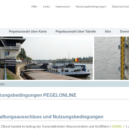
Hilfe
Links
Impressum
Nutzungsbedingungen
Datenschutz
Pegelauswahl über Karte
Pegelauswahl über Tabelle
Abo
Down
tter
zungsbedingungen PEGELONLINE
Haftungsausschluss und Nutzungsbedingungen
TZBund handelt im Auftrag der Generaldirektion Wasserstraßen und Schifffahrt (
GDWS
↗
) u