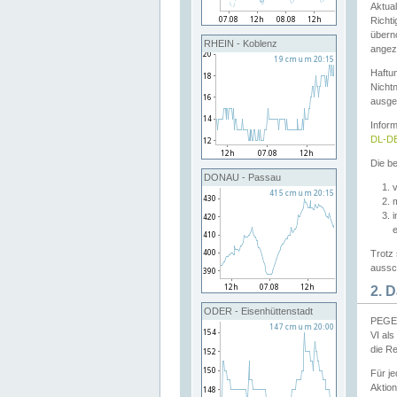
Aktual
Richti
übern
RHEIN - Koblenz
angeze
Haftu
Nichtn
ausge
Infor
DL-DE
Die be
DONAU - Passau
v
Trotz 
aussch
2. 
ODER - Eisenhüttenstadt
PEGEL
VI al
die R
Für j
Aktion