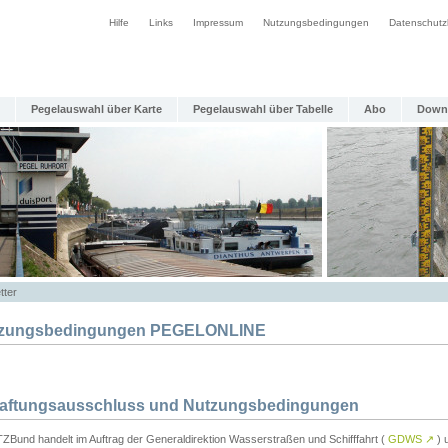
Hilfe
Links
Impressum
Nutzungsbedingungen
Datenschutz
Pegelauswahl über Karte
Pegelauswahl über Tabelle
Abo
Down
tter
zungsbedingungen PEGELONLINE
Haftungsausschluss und Nutzungsbedingungen
TZBund handelt im Auftrag der Generaldirektion Wasserstraßen und Schifffahrt (
GDWS
↗
) u