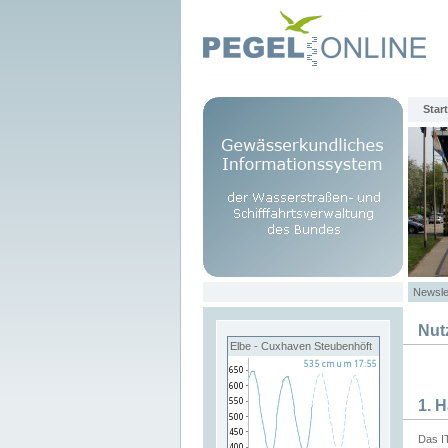
Start
Newsle
Nut
Elbe - Cuxhaven Steubenhöft
1. 
Das I