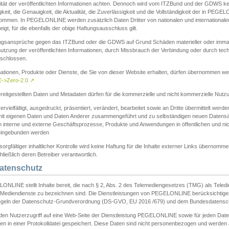
ität der veröffentlichten Informationen achten. Dennoch wird vom ITZBund und der GDWS kein
gkeit, die Genauigkeit, die Aktualität, die Zuverlässigkeit und die Vollständigkeit der in PEG
ommen. In PEGELONLINE werden zusätzlich Daten Dritter von nationalen und internationale
igt, für die ebenfalls der obige Haftungsausschluss gilt.
ngsansprüche gegen das ITZBund oder die GDWS auf Grund Schäden materieller oder immater
utzung der veröffentlichten Informationen, durch Missbrauch der Verbindung oder durch tec
schlossen.
mationen, Produkte oder Dienste, die Sie von dieser Website erhalten, dürfen übernommen we
->Zero-2.0
↗
reitgestellten Daten und Metadaten dürfen für die kommerzielle und nicht kommerzielle Nut
ervielfältigt, ausgedruckt, präsentiert, verändert, bearbeitet sowie an Dritte übermittelt werde
mit eigenen Daten und Daten Anderer zusammengeführt und zu selbständigen neuen Datens
in interne und externe Geschäftsprozesse, Produkte und Anwendungen in öffentlichen und nic
eingebunden werden
sorgfältiger inhaltlicher Kontrolle wird keine Haftung für die Inhalte externer Links übernomme
ließlich deren Betreiber verantwortlich.
Datenschutz
ONLINE stellt Inhalte bereit, die nach § 2, Abs. 2 des Telemediengesetzes (TMG) als Teled
s Mediendienste zu bezeichnen sind. Die Dienstleistungen von PEGELONLINE berücksichtigen
egeln der Datenschutz-Grundverordnung (DS-GVO, EU 2016 /679) und dem Bundesdatensc
eden Nutzerzugriff auf eine Web-Seite der Dienstleistung PEGELONLINE sowie für jeden Dat
en in einer Protokolldatei gespeichert. Diese Daten sind nicht personenbezogen und werden a