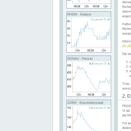
Aktual
Richti
übern
RHEIN - Koblenz
angeze
Haftu
Nichtn
ausge
Infor
DL-DE
Die be
DONAU - Passau
v
Trotz 
aussch
2. 
ODER - Eisenhüttenstadt
PEGEL
VI al
die R
Für j
Aktion