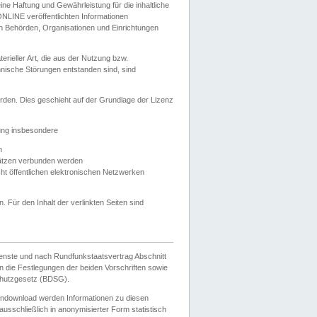
e Haftung und Gewährleistung für die inhaltliche
ELONLINE veröffentlichten Informationen
n Behörden, Organisationen und Einrichtungen
ieller Art, die aus der Nutzung bzw.
hnische Störungen entstanden sind, sind
rden. Dies geschieht auf der Grundlage der Lizenz
zung insbesondere
n
ätzen verbunden werden
ht öffentlichen elektronischen Netzwerken
n. Für den Inhalt der verlinkten Seiten sind
ienste und nach Rundfunkstaatsvertrag Abschnitt
 die Festlegungen der beiden Vorschriften sowie
hutzgesetz (BDSG).
endownload werden Informationen zu diesen
usschließlich in anonymisierter Form statistisch