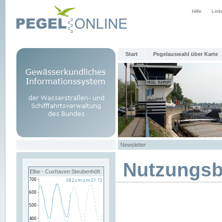
Hilfe
Link
Start
Pegelauswahl über Karte
Newsletter
Nutzungs
Elbe - Cuxhaven Steubenhöft