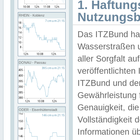
1. Haftun
Nutzungs
RHEIN - Koblenz
Das ITZBund han
Wasserstraßen u
aller Sorgfalt au
DONAU - Passau
veröffentlichte
ITZBund und de
Gewährleistung fü
Genauigkeit, die 
ODER - Eisenhüttenstadt
Vollständigkeit
Informationen 