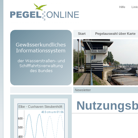
Hilfe
Link
Start
Pegelauswahl über Karte
Newsletter
Nutzungs
Elbe - Cuxhaven Steubenhöft