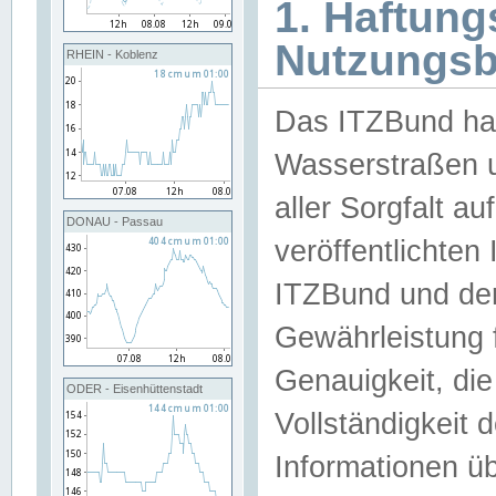
1. Haftun
Nutzungs
RHEIN - Koblenz
Das ITZBund han
Wasserstraßen u
aller Sorgfalt au
DONAU - Passau
veröffentlichte
ITZBund und de
Gewährleistung fü
Genauigkeit, die 
ODER - Eisenhüttenstadt
Vollständigkeit
Informationen 